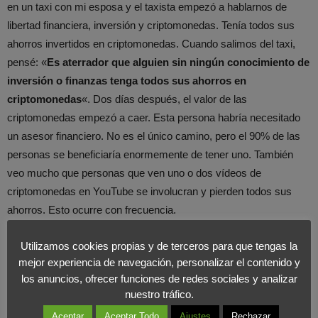
en un taxi con mi esposa y el taxista empezó a hablarnos de
libertad financiera, inversión y criptomonedas. Tenía todos sus
ahorros invertidos en criptomonedas. Cuando salimos del taxi,
pensé: «
Es aterrador que alguien sin ningún conocimiento de
inversión o finanzas tenga todos sus ahorros en
criptomonedas
«. Dos días después, el valor de las
criptomonedas empezó a caer. Esta persona habría necesitado
un asesor financiero. No es el único camino, pero el 90% de las
personas se beneficiaría enormemente de tener uno. También
veo mucho que personas que ven uno o dos vídeos de
criptomonedas en YouTube se involucran y pierden todos sus
ahorros. Esto ocurre con frecuencia.
¿A nivel geográfico, crees que los impuestos y
Utilizamos cookies propias y de terceros para que tengas la
mejor experiencia de navegación, personalizar el contenido y
el país en el que se vive influyen en la libertad
los anuncios, ofrecer funciones de redes sociales y analizar
financiera?
nuestro tráfico.
Aceptar
Aceptar Todo
Ajustes
Rechazar