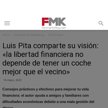
Inicio
Noticias de Marketing
Entrevistas
Luis Pita comparte su visión:
«la libertad financiera no
depende de tener un coche
mejor que el vecino»
16 mayo, 2023
Consejos prácticos y efectivos para mejorar tu vida
financiera: el autor ayuda a amigos y familiares con
dificultades económicas debido a una mala gestión del
dinero.