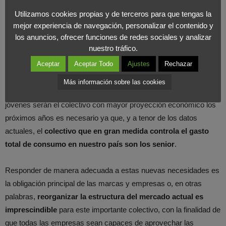
Utilizamos cookies propias y de terceros para que tengas la
mejor experiencia de navegación, personalizar el contenido y
Hasta el momento los jóvenes son los principales destinatarios
los anuncios, ofrecer funciones de redes sociales y analizar
de la mayoría de los lanzamientos de productos y servicios de
nuestro tráfico.
las empresas, sin embargo estas mismas empresas deben ser
Aceptar
Aceptar Todo
Ajustes
Rechazar
conscientes que
redirigir también sus servicios y productos
hacía este colectivo senior puede ser una gran oportunidad
Más información sobre las cookies
de mercado
. Romper además con el estereotipo de que los
jóvenes serán el colectivo con mayor proyección económico los
próximos años es necesario ya que, y a tenor de los datos
actuales, el
colectivo que en gran medida controla el gasto
total de consumo en nuestro país son los senior
.
Responder de manera adecuada a estas nuevas necesidades es
la obligación principal de las marcas y empresas o, en otras
palabras,
reorganizar la estructura del mercado actual es
imprescindible
para este importante colectivo, con la finalidad de
que todas las empresas sean capaces de aprovechar las