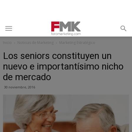
Inicio
Noticias de Marketing
Marketing Estratégico
Los seniors constituyen un
nuevo e importantísimo nicho
de mercado
30 noviembre, 2016