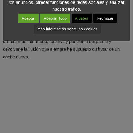
los anuncios, ofrecer funciones de redes sociales y analizar
nuestro tráfico.
Pero, pese a las dificultades, no está todo perdido, un 37% de los
españoles tiene
intención de comprar
un coche en los dos
Aceptar
Aceptar Todo
Ajustes
Rechazar
próximos años. Desde
Foromarketing
pesamos que ahora son
Más información sobre las cookies
las marcas las que tienen que ver cómo captar a ese posible
cliente, más informado, racional y pendiente del precio y
devolverle la ilusión que siempre ha supuesto disfrutar de un
coche nuevo.