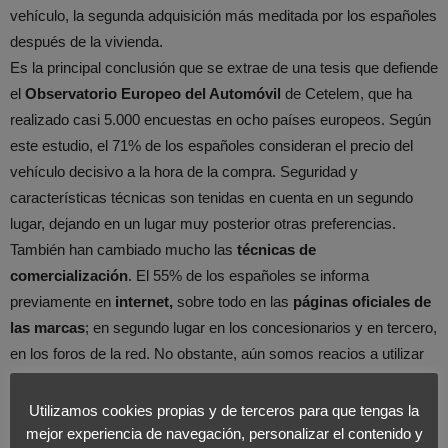
vehículo, la segunda adquisición más meditada por los españoles
después de la vivienda.
Es la principal conclusión que se extrae de una tesis que defiende
el
Observatorio Europeo del Automóvil
de Cetelem, que ha
realizado casi 5.000 encuestas en ocho países europeos. Según
este estudio, el 71% de los españoles consideran el precio del
vehículo decisivo a la hora de la compra. Seguridad y
características técnicas son tenidas en cuenta en un segundo
lugar, dejando en un lugar muy posterior otras preferencias.
También han cambiado mucho las
técnicas de
comercialización
. El 55% de los españoles se informa
previamente en
internet,
sobre todo en las
páginas oficiales de
las marcas
; en segundo lugar en los concesionarios y en tercero,
en los foros de la red. No obstante, aún somos reacios a utilizar
esta vía para la compra. Tan sólo un 4% se muestra partidario de
pagar su vehículo a través de Internet, frente a un 12% de los
Utilizamos cookies propias y de terceros para que tengas la
alemanes, o a contratar on line el crédito para adquirir el vehículo.
mejor experiencia de navegación, personalizar el contenido y