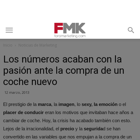
Inicio
Noticias de Marketing
Los números acaban con la
pasión ante la compra de un
coche nuevo
12 marzo, 2013
El prestigio de la
marca
, la
imagen
, lo
sexy, la emoción
o el
placer de conducir
eran los motivos que invitaban hace años a
cambiar de coche. Hoy, la crisis ha acabado también con esto.
Lejos de la irracionalidad, el
precio
y la
segurida
d se han
convertido en las variables que nos empujan a la compra de un