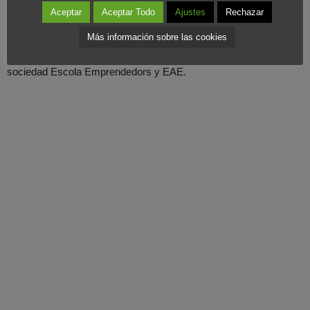
Aceptar
Aceptar Todo
Ajustes
Rechazar
negocios”. Además creemos que el objetivo de
formar a
empresarios
desde la secundaria debe ser una prioridad de cara
Más información sobre las cookies
al futuro, como se ha planteado realizar en Cataluña pro la
sociedad Escola Emprendedors y EAE.