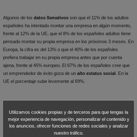
Algunos de los
datos llamativos
son que el 11% de los adultos
españoles ha intentado montar una empresa en algún momento,
frente al 12% de la UE, que el 8% de los españoles adultos tiene
pensado montar su propia empresa en los próximos 3 meses. En
Europa, la cifra es del 13% o que el 40% de los españoles
prefiera trabajar en su propia empresa antes que por cuenta
ajena, frente al 45% europeo. El 67% de los españoles cree que
un emprendedor de éxito goza de un
alto estatus social
. En la
UE el porcentaje sube levemente al 69%.
Otro de los problemas estructurales que están frenando la
Utilizamos cookies propias y de terceros para que tengas la
inmensa mayoría de iniciativas empresariales es la
falta de
mejor experiencia de navegación, personalizar el contenido y
crédito
. Desde
Foromarketing
compartimos la opinión de Bill
los anuncios, ofrecer funciones de redes sociales y analizar
Aulet, Director del Centro de Emprendedores del MIT: “Aquí faltan
nuestro tráfico.
modelos de emprendedores y mejor tolerancia al fracaso en los