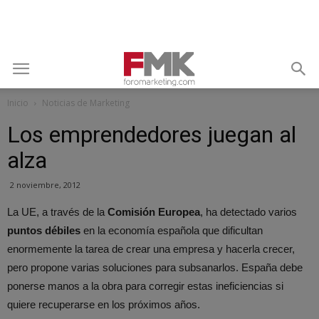
Inicio
Noticias de Marketing
Los emprendedores juegan al
alza
2 noviembre, 2012
La UE, a través de la
Comisión Europea
, ha detectado varios
puntos débiles
en la economía española que dificultan
enormemente la tarea de crear una empresa y hacerla crecer,
pero propone varias soluciones para subsanarlos. España debe
ponerse manos a la obra para corregir estas ineficiencias si
quiere recuperarse en los próximos años.