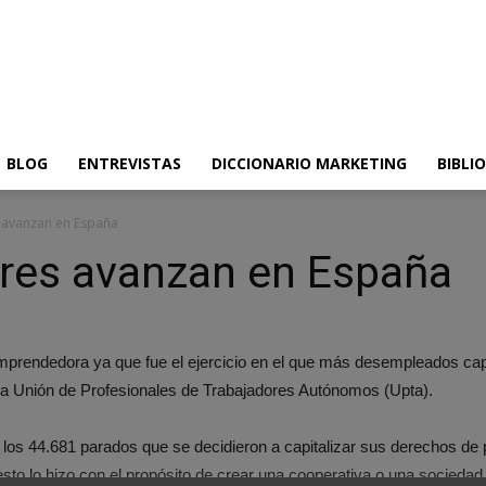
BLOG
ENTREVISTAS
DICCIONARIO MARKETING
BIBLI
avanzan en España
res avanzan en España
mprendedora ya que fue el ejercicio en el que más desempleados cap
la Unión de Profesionales de Trabajadores Autónomos (Upta).
 los 44.681 parados que se decidieron a capitalizar sus derechos de 
sto lo hizo con el propósito de crear una cooperativa o una sociedad 