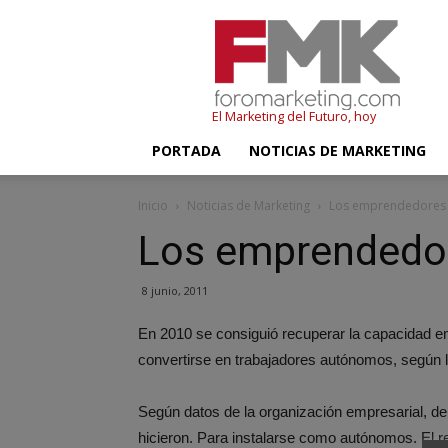
FMK
–
Foromarketing
El Marketing del Futuro, hoy
PORTADA
NOTICIAS DE MARKETING
Inicio
Noticias de Marketing
Los emprendedores 
Los emprendedo
8 junio, 2011
En 2010 se consiguió recuperar la capacidad e
convertirse en trabajadores autónomos, según 
Según datos de la organización empresarial, de
hicieron. Para instalarse como autónomos. El re