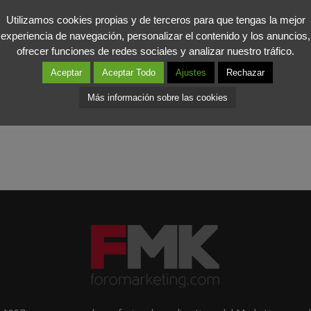
Utilizamos cookies propias y de terceros para que tengas la mejor
omo sabéis, apoyamos a los emprendedores por su capacidad de inicia
experiencia de navegación, personalizar el contenido y los anuncios,
ting
para aumentar sus ventas y resurgir de la crisis económica.
ofrecer funciones de redes sociales y analizar nuestro tráfico.
Aceptar
Aceptar Todo
Ajustes
Rechazar
Más información sobre las cookies