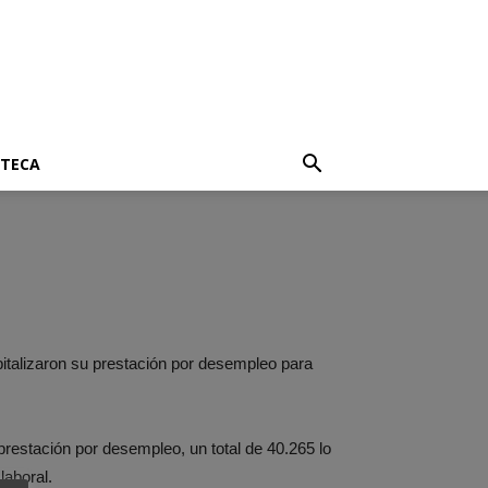
OTECA
italizaron su prestación por desempleo para
prestación por desempleo, un total de 40.265 lo
laboral.