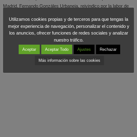
Madrid, Fernando Gonzáles Urbaneja, reivindico por la labor de
los periodistas en nuestro país y señaló que el sector de los
Utilizamos cookies propias y de terceros para que tengas la
medios de comunicación “es un negocio de personas”.
mejor experiencia de navegación, personalizar el contenido y
los anuncios, ofrecer funciones de redes sociales y analizar
Así, Urbaneja también recordó que son los ciudadanos los que
nuestro tráfico.
mantienen la actividad editorial e instó a los medios a esforzarse
Aceptar
Aceptar Todo
Ajustes
Rechazar
para ofrecer datos de difusión más fiables”.
Más información sobre las cookies
(Fuente El Economista)