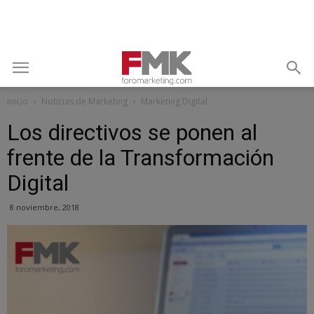
Inicio
Noticias de Marketing
Marketing Digital
Los directivos se ponen al
frente de la Transformación
Digital
8 noviembre, 2018