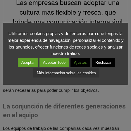
Las empresas buscan adoptar una
cultura más flexible y fresca, que
brinde una comunicación interna ágil
y transparente.
Utilizamos cookies propias y de terceros para que tengas la
COMPARTIR EN X
mejor experiencia de navegación, personalizar el contenido y
los anuncios, ofrecer funciones de redes sociales y analizar
Nuevas profesiones más digitales
nuestro tráfico.
Aceptar
Aceptar Todo
Ajustes
Rechazar
Como la propia palabra indica una empresa que se esté
Más información sobre las cookies
embarcando en un proceso de
Transformación Digital
, necesita
perfiles que lo hagan posible. Las competencias en este ámbito
serán necesarias para poder cumplir los objetivos.
La conjunción de diferentes generaciones
en el equipo
Los equipos de trabajo de las compañías cada vez muestran