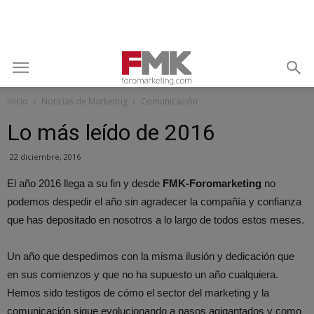
Inicio
Noticias de Marketing
Comunicación
Lo más leído de 2016
22 diciembre, 2016
El año 2016 llega a su fin y desde
FMK-Foromarketing
no
podemos despedir el año sin agradecer la compañía y confianza
que has depositado en nosotros a lo largo de todos estos meses.
Un año que despedimos con la misma ilusión y dedicación que
en sus comienzos y que no ha supuesto un año cualquiera.
Hemos sido testigos de cómo el sector del marketing y la
comunicación sigue evolucionando a pasos agigantados y como