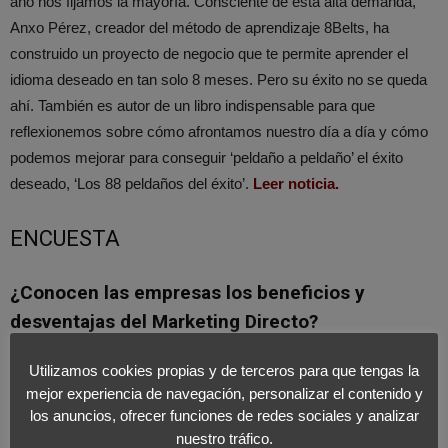
año nos fijamos la mayoría. Consciente de esta alta demanda,
Anxo Pérez, creador del método de aprendizaje 8Belts, ha
construido un proyecto de negocio que te permite aprender el
idioma deseado en tan solo 8 meses. Pero su éxito no se queda
ahí. También es autor de un libro indispensable para que
reflexionemos sobre cómo afrontamos nuestro día a día y cómo
podemos mejorar para conseguir ‘peldaño a peldaño’ el éxito
deseado, ‘Los 88 peldaños del éxito’.
Leer noticia.
ENCUESTA
¿Conocen las empresas los beneficios y
desventajas del Marketing Directo?
El marketing directo se ha convertido en una herramienta
Utilizamos cookies propias y de terceros para que tengas la
imprescindible para poder segmentar el mercado, evaluando los
mejor experiencia de navegación, personalizar el contenido y
resultados de una campaña de manera más directa y medible. Y
los anuncios, ofrecer funciones de redes sociales y analizar
nuestro tráfico.
por eso debe formar parte de la agenda de toda empresa que