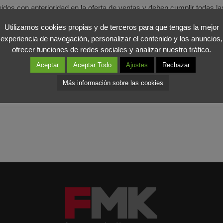
dos con anterioridad en la oferta de ventas y deben cumplir todas la
Utilizamos cookies propias y de terceros para que tengas la mejor
tentarán, a través de este periodo de rebajas, incrementar su volume
experiencia de navegación, personalizar el contenido y los anuncios,
e
Foromarketing
aconsejamos observar y comparar los precios asegu
ofrecer funciones de redes sociales y analizar nuestro tráfico.
Aceptar
Aceptar Todo
Ajustes
Rechazar
Más información sobre las cookies