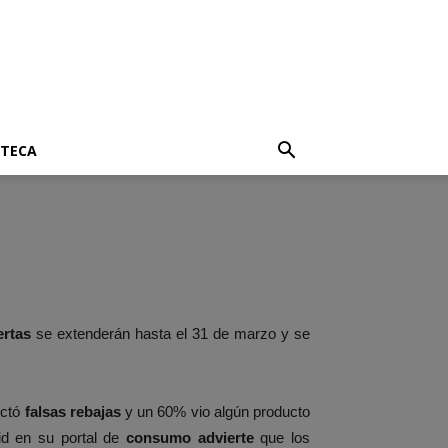
OTECA
ertas
se extenderán hasta el 31 de marzo y se
ectó
falsas rebajas
y un 60% vio algún producto
id en su portal de
consumo advierte
que los