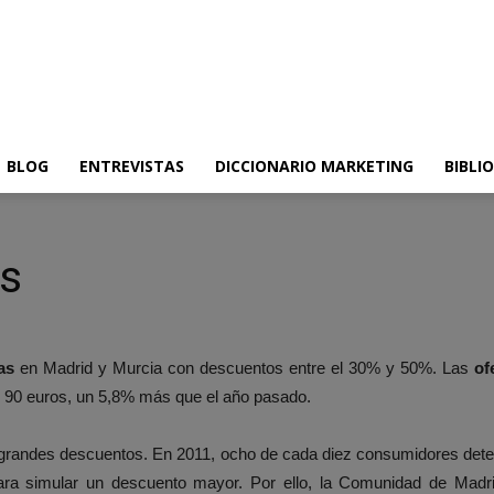
BLOG
ENTREVISTAS
DICCIONARIO MARKETING
BIBLI
as
as
en Madrid y Murcia con descuentos entre el 30% y 50%. Las
of
 90 euros, un 5,8% más que el año pasado.
os grandes descuentos. En 2011, ocho de cada diez consumidores det
 para simular un descuento mayor. Por ello, la Comunidad de Madr