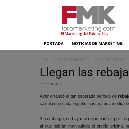
FMK
–
Foromarketing
El Marketing del Futuro, hoy
PORTADA
NOTICIAS DE MARKETING
Inicio
Noticias de Marketing
Llegan las rebajas
Llegan las rebaj
3 enero, 2012
Ayer arrancó el tan esperado periodo de
rebaj
calcula que cada español gastará una media de
Sin embargo, no hay que dejarse influir por l
al que habían manipulado el precio original