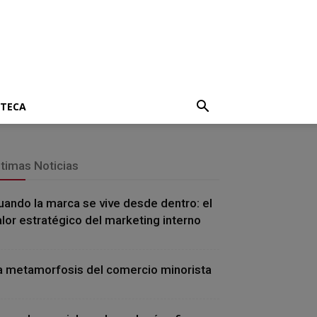
OTECA
ltimas Noticias
uando la marca se vive desde dentro: el
alor estratégico del marketing interno
a metamorfosis del comercio minorista