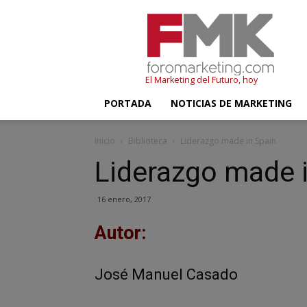
FMK
–
Foromarketing
El Marketing del Futuro, hoy
PORTADA
NOTICIAS DE MARKETING
Inicio
Biblioteca
Liderazgo made in Spain
Liderazgo made 
16 enero, 2017
Autor:
José Manuel Casado