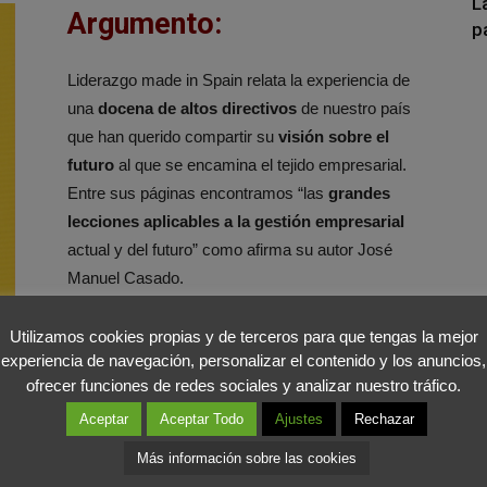
L
Argumento:
p
Liderazgo made in Spain relata la experiencia de
una
docena de altos directivos
de nuestro país
que han querido compartir su
visión sobre el
futuro
al que se encamina el tejido empresarial.
Entre sus páginas encontramos “las
grandes
lecciones aplicables a la gestión empresarial
actual y del futuro” como afirma su autor José
Manuel Casado.
En este manual, su autor busca concienciar de la
Utilizamos cookies propias y de terceros para que tengas la mejor
experiencia de navegación, personalizar el contenido y los anuncios,
falta de cultura de liderazgo
y la ausencia del
ofrecer funciones de redes sociales y analizar nuestro tráfico.
mismo en nuestra sociedad, del mismo modo
que incide en la
banalización del término
debido
Aceptar
Aceptar Todo
Ajustes
Rechazar
a su uso indiscriminado.
Más información sobre las cookies