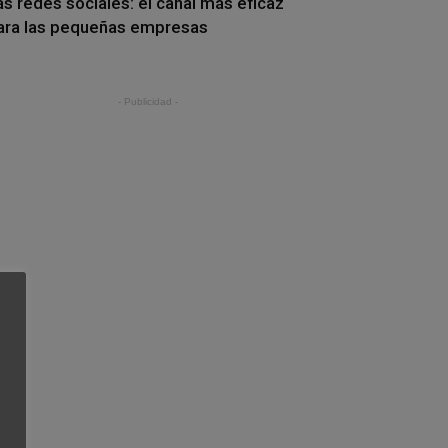
as redes sociales: el canal más eficaz
ara las pequeñas empresas
- Publicidad -