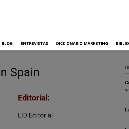
BLOG
ENTREVISTAS
DICCIONARIO MARKETING
BIBLI
Ú
in Spain
C
v
Editorial:
L
LID Editorial