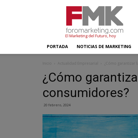
FMK
–
Foromarketing
El Marketing del Futuro, hoy
PORTADA
NOTICIAS DE MARKETING
Inicio
Actualidad Empresarial
¿Cómo garantizar l
¿Cómo garantizar 
consumidores?
20 febrero, 2024