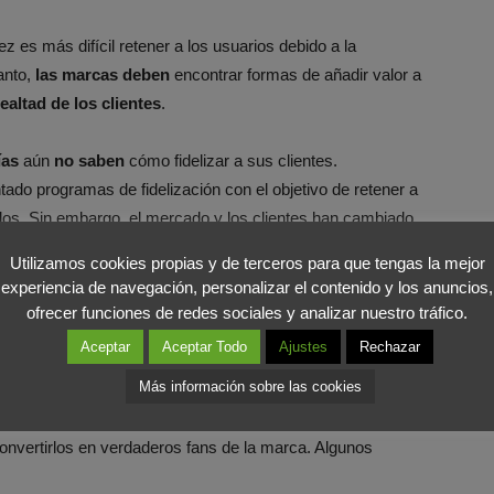
z es más difícil retener a los usuarios debido a la
anto,
las marcas deben
encontrar formas de añadir valor a
lealtad de los clientes
.
ías
aún
no saben
cómo fidelizar a sus clientes.
do programas de fidelización con el objetivo de retener a
llos. Sin embargo, el mercado y los clientes han cambiado
imulados o presionados.
Utilizamos cookies propias y de terceros para que tengas la mejor
experiencia de navegación, personalizar el contenido y los anuncios,
onar y enfocar sus políticas de fidelización en el cliente,
ofrecer funciones de redes sociales y analizar nuestro tráfico.
ar de «cuota de mercado»
.
Aceptar
Aceptar Todo
Ajustes
Rechazar
Más información sobre las cookies
bemos pensar a medio y largo plazo, tener una base de
do del programa, aportar un valor añadido al producto,
convertirlos en verdaderos fans de la marca. Algunos