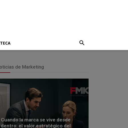
OTECA
oticias de Marketing
Cuando la marca se vive desde
dentro: el valor estratégico del