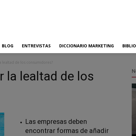
BLOG
ENTREVISTAS
DICCIONARIO MARKETING
BIBLI
a lealtad de los consumidores?
N
la lealtad de los
Las empresas deben
encontrar formas de añadir