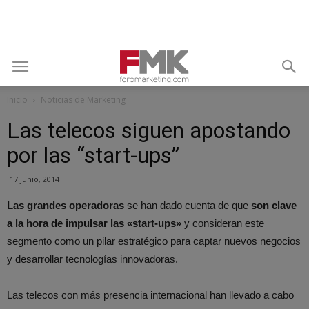
Inicio
Noticias de Marketing
Las telecos siguen apostando
por las “start-ups”
17 junio, 2014
Las grandes operadoras
se han dado cuenta de que
son clave
a la hora de impulsar las «start-ups»
y consideran este
segmento como un pilar estratégico para captar nuevos negocios
y desarrollar tecnologías innovadoras.
Las telecos con más presencia internacional han llevado a cabo