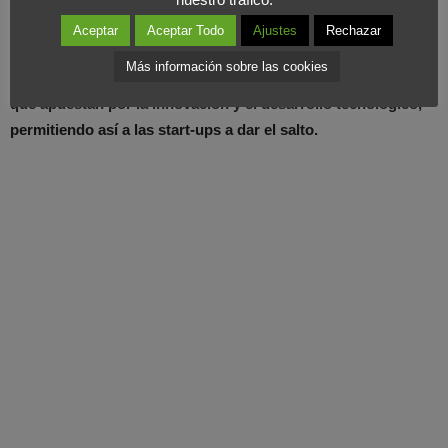
Aceptar
Aceptar Todo
Ajustes
Rechazar
Más información sobre las cookies
Desde Foromarketing
queremos apoyar este tipo de iniciativas
que apuestan por la innovación y el desarrollo tecnológico,
permitiendo así a las start-ups a dar el salto.