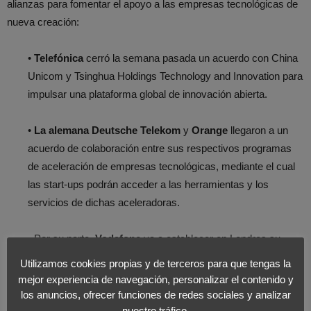
alianzas para fomentar el apoyo a las empresas tecnológicas de
nueva creación:
•
Telefónica
cerró la semana pasada un acuerdo con China
Unicom y Tsinghua Holdings Technology and Innovation para
impulsar una plataforma global de innovación abierta.
•
La alemana Deutsche Telekom
y
Orange
llegaron a un
acuerdo de colaboración entre sus respectivos programas
de aceleración de empresas tecnológicas, mediante el cual
las start-ups podrán acceder a las herramientas y los
servicios de dichas aceleradoras.
• Por su parte,
Vodafone
va a establecer en Londres su
principal centro de innovación para acercar el desarrollo de
Utilizamos cookies propias y de terceros para que tengas la
nuevos productos a sus clientes de Europa, África y la India,
mejor experiencia de navegación, personalizar el contenido y
además de captar el talento existente en Reino Unido.
los anuncios, ofrecer funciones de redes sociales y analizar
nuestro tráfico.