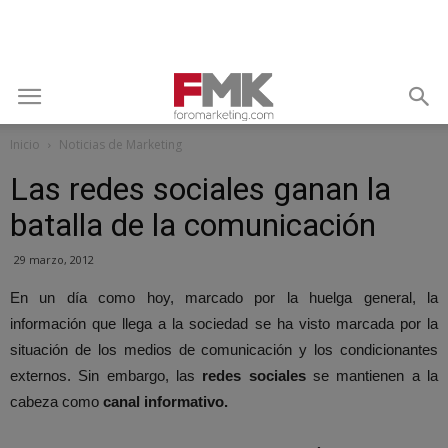
Inicio
Noticias de Marketing
Las redes sociales ganan la
batalla de la comunicación
29 marzo, 2012
En un día como hoy, marcado por la huelga general, la
información que llega a la sociedad se ha visto marcada por la
situación de los medios de comunicación y los condicionantes
externos. Sin embargo, las
redes sociales
se mantienen a la
cabeza como
canal informativo.