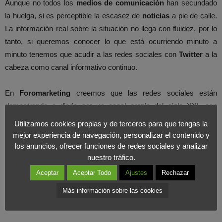
Aunque no todos los
medios de comunicación
han secundado
la huelga, si es perceptible la escasez de
noticias
a pie de calle.
La información real sobre la situación no llega con fluidez, por lo
tanto, si queremos conocer lo que está ocurriendo minuto a
minuto tenemos que acudir a las redes sociales con
Twitter
a la
cabeza como canal informativo continuo.
En
Foromarketing
creemos que las redes sociales están
demostrando a diario ser un canal propio del siglo XXI, con
información actual, plural e interactiva
que puedes consultar
Utilizamos cookies propias y de terceros para que tengas la
en cualquier momento. Además, puedes estar informado por
mejor experiencia de navegación, personalizar el contenido y
diferentes fuentes que confluyen en la red sin necesidad de
los anuncios, ofrecer funciones de redes sociales y analizar
nuestro tráfico.
declinarse por una u otra dependiendo de su ideología.
Aceptar
Aceptar Todo
Ajustes
Rechazar
Más información sobre las cookies