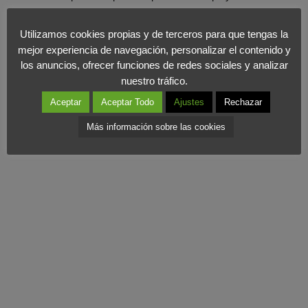
Esta tendencia al equilibrio entre el mercado interior y exterior,
Utilizamos cookies propias y de terceros para que tengas la
cuando no la preponderancia del externo de manera
mejor experiencia de navegación, personalizar el contenido y
los anuncios, ofrecer funciones de redes sociales y analizar
determinante, es una tendencia necesaria para competir en estos
nuestro tráfico.
tiempos en los que el mercado nacional presenta
menos
Aceptar
Aceptar Todo
Ajustes
Rechazar
oportunidades
. Por ello, felicitamos a tantas pymes de este país
que ven el mercado exterior como la perfecta salida para sus
Más información sobre las cookies
productos.