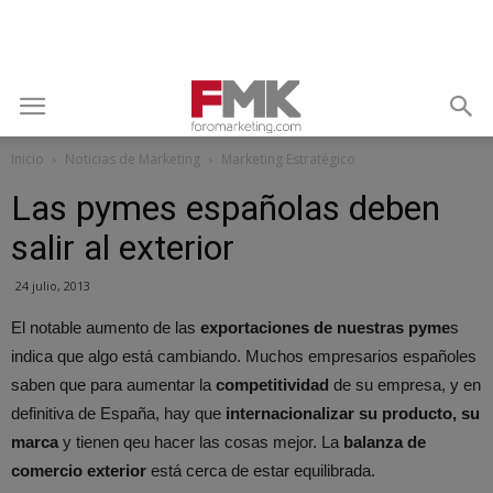
Inicio
Noticias de Marketing
Marketing Estratégico
Las pymes españolas deben
salir al exterior
24 julio, 2013
El notable aumento de las
exportaciones de nuestras pyme
s
indica que algo está cambiando. Muchos empresarios españoles
saben que para aumentar la
competitividad
de su empresa, y en
definitiva de España, hay que
internacionalizar su producto, su
marca
y tienen qeu hacer las cosas mejor. La
balanza de
comercio exterior
está cerca de estar equilibrada.