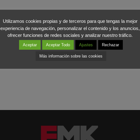
anza despiertan son las canadienses (76%), seguidas de las alema
Utilizamos cookies propias y de terceros para que tengas la mejor
experiencia de navegación, personalizar el contenido y los anuncios,
8%) y por delante de las de Brasil (41%) y Rusia (36%).
ofrecer funciones de redes sociales y analizar nuestro tráfico.
 de solo el 20%, un porcentaje semejante al de Argentina (19%), 
Aceptar
Aceptar Todo
Ajustes
Rechazar
Más información sobre las cookies