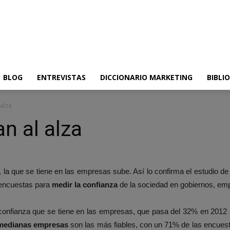
BLOG
ENTREVISTAS
DICCIONARIO MARKETING
BIBLI
 alza
n al alza
, la que se tiene en las empresas sube. Así lo confirma el estudio d
 encuestas para
medir la confianza
de la sociedad en gobiernos, e
 y confianza que se tiene en las empresas, que pasa del 32% en 2012
medianas empresas
son las más fiables, con un 71% de las encues