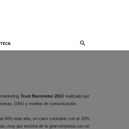
OTECA
e marketing
Trust Barometer 2013
realizado por
mpresas, ONG y medios de comunicación.
 al 44% este año, en claro contraste con el 20%
tas, muy por encima de la gran empresa con un