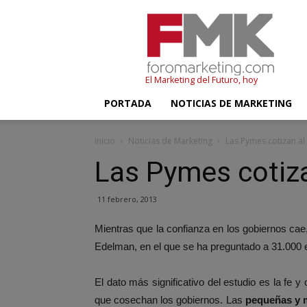
FMK
–
Foromarketing
El Marketing del Futuro, hoy
PORTADA
NOTICIAS DE MARKETING
Inicio
Noticias de Marketing
Las Pymes cotizan al
Las Pymes cotiza
11 febrero, 2013
Mientras que la confianza en los gobiernos cae
Edelman, en el que se ha preguntado a 31.000
El dato más significativo del estudio es la fe
que cosechan los gobiernos. Las
pequeñas y 