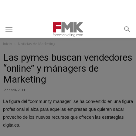
Inicio
Noticias de Marketing
Las pymes buscan vendedores
“online” y mánagers de
Marketing
27 abril, 2011
La figura del “community manager” se ha convertido en una figura
profesional al alza para aquellas empresas que quieren sacar
provecho de los nuevos recursos que ofrecen las estrategias
digitales.