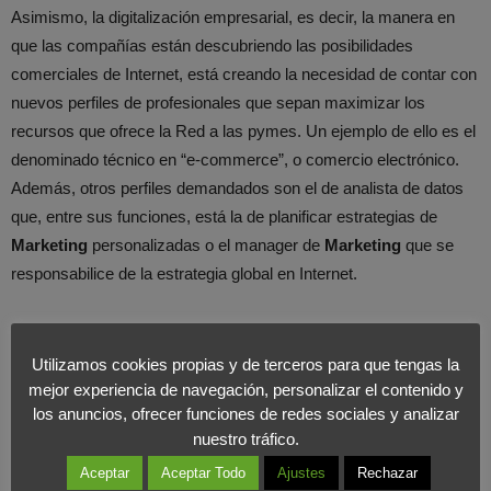
Asimismo, la digitalización empresarial, es decir, la manera en
que las compañías están descubriendo las posibilidades
comerciales de Internet, está creando la necesidad de contar con
nuevos perfiles de profesionales que sepan maximizar los
recursos que ofrece la Red a las pymes. Un ejemplo de ello es el
denominado técnico en “e-commerce”, o comercio electrónico.
Además, otros perfiles demandados son el de analista de datos
que, entre sus funciones, está la de planificar estrategias de
Marketing
personalizadas o el manager de
Marketing
que se
responsabilice de la estrategia global en Internet.
El hecho de que las empresas necesitan cada vez más a alguien
que gestione sus estrategias de venta por Internet, lleva a que
Utilizamos cookies propias y de terceros para que tengas la
muchos profesionales que buscan reciclarse en cursos de
mejor experiencia de navegación, personalizar el contenido y
los anuncios, ofrecer funciones de redes sociales y analizar
formación se inclinen también por estas vertientes. Este nicho de
nuestro tráfico.
crecimiento de nuevos perfiles profesionales va más allá, e
incluso para algunos perfiles especializados, como de analista de
Aceptar
Aceptar Todo
Ajustes
Rechazar