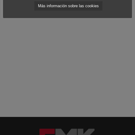
datos web, hay más ofertas de trabajo que profesionales
Más información sobre las cookies
disponibles.