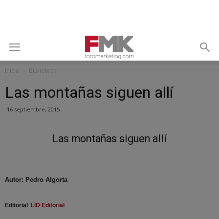
Inicio
Biblioteca
Las montañas siguen allí
16 septiembre, 2015
Las montañas siguen allí
Autor: Pedro Algorta
Editorial
:
LID Editorial