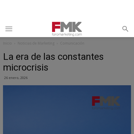
Inicio
Noticias de Marketing
Comunicación
La era de las constantes
microcrisis
26 enero, 2026