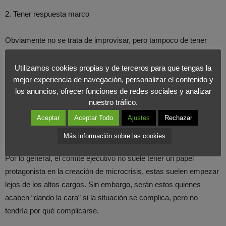
2. Tener respuesta marco
Obviamente no se trata de improvisar, pero tampoco de tener
“respuestas tipo”. Hay que adaptar cada solución a cada
problema, pero el tono, los límites o los principios fundamentales
Utilizamos cookies propias y de terceros para que tengas la
de actuación, deberían estar prefijados.
mejor experiencia de navegación, personalizar el contenido y
los anuncios, ofrecer funciones de redes sociales y analizar
nuestro tráfico.
Hay que actuar rápido, pero también con coherencia.
Aceptar
Aceptar Todo
Ajustes
Rechazar
3. Entrenar al equipo y no solo al comunicador
Más información sobre las cookies
Por lo general, el comité ejecutivo no suele tener un papel
protagonista en la creación de microcrisis, estas suelen empezar
lejos de los altos cargos. Sin embargo, serán estos quienes
acaben “dando la cara” si la situación se complica, pero no
tendría por qué complicarse.