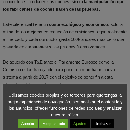
conductores conducen sus coches, sino a la
manipulación que
los fabricantes de coches hacen de las pruebas.
Este diferencial tiene un
coste ecológico y económico:
solo la
mitad de las mejoras en reducción de emisiones llegan realmente
al mercado y cada conductor gasta 500€ anuales más de lo que
gastaría en carburantes si las pruebas fueran veraces.
De acuerdo con T&E tanto el Parlamento Europeo como la
Comisión están trabajando para poner en marcha un nuevo
sistema a partir de 2017 con el objetivo de poner fin a esta
situación y dejar a los fabricantes con menos margen para
maquillar los resultados de las pruebas de sus vehículos.
Utilizamos cookies propias y de terceros para que tengas la
mejor experiencia de navegación, personalizar el contenido y
Por su parte,
Fiat y Peugeot Citroën
son las marcas cuyos
los anuncios, ofrecer funciones de redes sociales y analizar
nuestro tráfico.
datos
más se acercan a los consumos en la conducción real.
En el otro extremo
estarían marcas como
General Motors y
Aceptar
Aceptar Todo
Ajustes
Rechazar
Ford,
que tan solo consiguen un 40% de las reducciones de