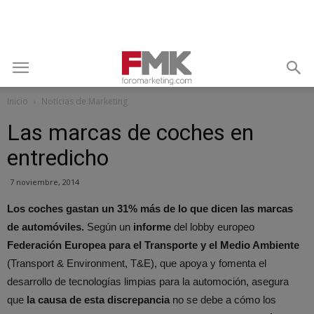
Inicio
Noticias de Marketing
Las marcas de coches en
entredicho
7 noviembre, 2014
Los coches gastan un 31% más de lo que dicen las marcas
de automóviles.
Según un
informe
del lobby europeo
Federación Europea para el Transporte y el Medio Ambiente
(Transport & Environment, T&E), que apoya y fomenta el
desarrollo de tecnologías limpias para la automoción, asegura
que
la causa de esta discrepancia
no se debe a cómo los