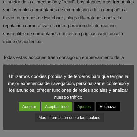
el sector de la alimentación y “retail”. Los ataques más frecuentes
son los malos comentarios de exempleados de la compañía a
través de grupos de Facebook, blogs difamatorios contra la
reputación corporativa, o la incorporación de información
susceptible de comentarios críticos en páginas web con alto
índice de audiencia.
Todas estas acciones traen consigo un empeoramiento de la
imagen de la empresa, lo que incide negativamente sobre las
ventas. Para evitar esto desde el
Foro Internacional de
Utilizamos cookies propias y de terceros para que tengas la
Marketing
recomendamos que las empresas lleven a cabo una
mejor experiencia de navegación, personalizar el contenido y
estudiada estrategia
los anuncios, ofrecer funciones de redes sociales y analizar
nuestro tráfico.
de
Marketing
para paliar estos daños.
Aceptar
Aceptar Todo
Ajustes
Rechazar
Más información sobre las cookies