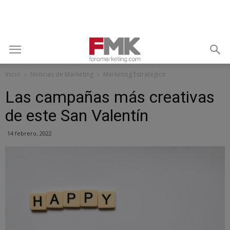
Inicio
Noticias de Marketing
Marketing Estratégico
Las campañas más creativas
de este San Valentín
14 febrero, 2022