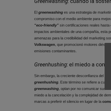
Greenwashing
: cuando la soste
El
greenwashing
es una estrategia de marketi
compromiso con el medio ambiente para mejora
“eco-friendly”
sin certificaciones reales hasta
impactos ambientales de una compañía, esta p
amenazas para la credibilidad del marketing so
Volkswagen
, que promocionó motores diésel 
emisiones contaminantes.
Greenhushing
: el miedo a comun
Sin embargo, la creciente desconfianza del con
greenhushing
. Este término se refiere a cua
greenwashing
, optan por no comunicar sus esf
miedo a la cancelación y la complejidad de dem
marcas a preferir el silencio en lugar de la
comu