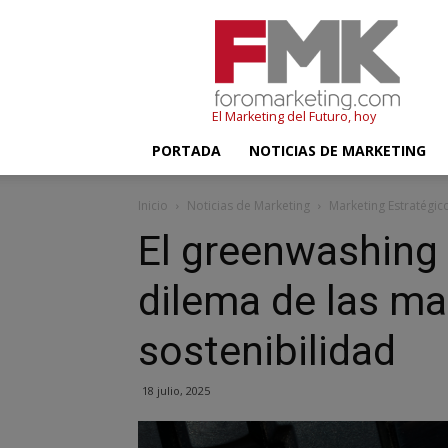
FMK
–
Foromarketing
El Marketing del Futuro, hoy
PORTADA
NOTICIAS DE MARKETING
Inicio
Noticias de Marketing
Marketing Estratégic
El greenwashing 
dilema de las ma
sostenibilidad
18 julio, 2025