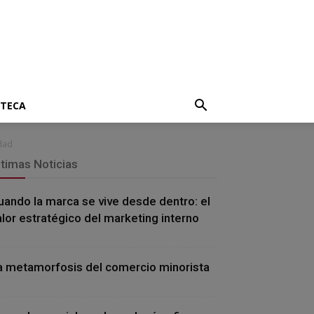
OTECA
idad
ltimas Noticias
uando la marca se vive desde dentro: el
alor estratégico del marketing interno
a metamorfosis del comercio minorista