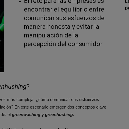
El reto para las empresas es
L
p
encontrar el equilibrio entre
comunicar sus esfuerzos de
manera honesta y evitar la
manipulación de la
percepción del consumidor
enhushing
?
a vez más compleja: ¿cómo comunicar sus
esfuerzos
elación? En este escenario emergen dos conceptos clave
de: el
greenwashing
y
greenhushing
.