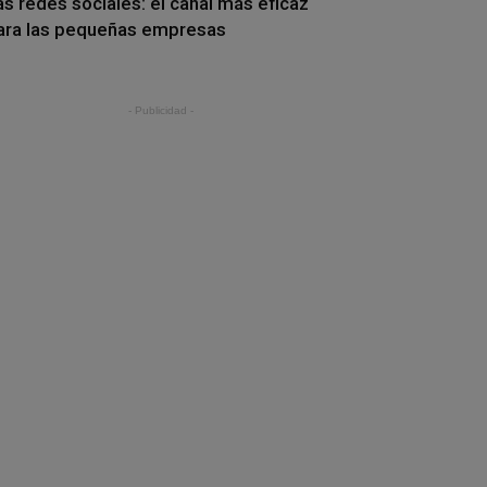
as redes sociales: el canal más eficaz
ara las pequeñas empresas
- Publicidad -