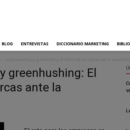
BLOG
ENTREVISTAS
DICCIONARIO MARKETING
BIBLI
o
El greenwashing y greenhushing: El dilema de las marcas ante la sostenibil
Ú
y greenhushing: El
rcas ante la
C
v
L