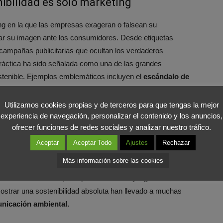
nibilidad es solo marketing
ng en la que las empresas exageran o falsean su
r su imagen ante los consumidores. Desde etiquetas
 campañas publicitarias que ocultan los verdaderos
ráctica ha sido señalada como una de las grandes
stenible. Ejemplos emblemáticos incluyen el
escándalo de
supuestamente limpios mientras manipulaba los datos de
Utilizamos cookies propias y de terceros para que tengas la mejor
experiencia de navegación, personalizar el contenido y los anuncios,
ofrecer funciones de redes sociales y analizar nuestro tráfico.
icar la sostenibilidad
Aceptar
Aceptar Todo
Ajustes
Rechazar
sumidor ha generado una reacción contraria: el
Más información sobre las cookies
ndo las empresas, por temor a ser acusadas de
uerzos sostenibles, aunque sean reales y significativos. El
ostrar una sostenibilidad absoluta han llevado a muchas
nicación ambiental.