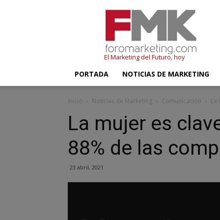
FMK
–
Foromarketing
El Marketing del Futuro, hoy
PORTADA
NOTICIAS DE MARKETING
Inicio
Noticias de Marketing
Comunicación
La 
La mujer es clave
88% de las comp
23 abril, 2021