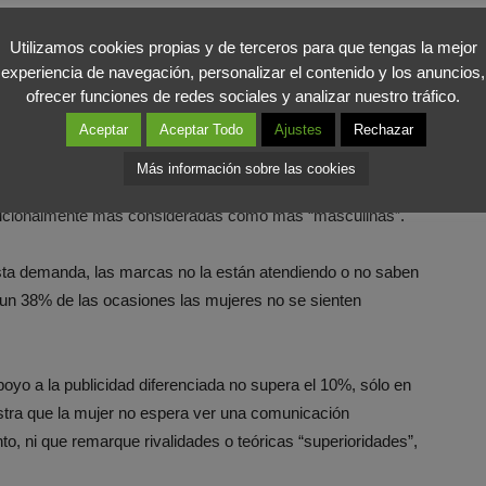
, seguido de un estudio cualitativo en formato grupo de
más, un cuantitativo sobre una muestra de 1.408
Utilizamos cookies propias y de terceros para que tengas la mejor
experiencia de navegación, personalizar el contenido y los anuncios,
on foco en cinco categorías: automoción, belleza y cuidado
ofrecer funciones de redes sociales y analizar nuestro tráfico.
gía.
Aceptar
Aceptar Todo
Ajustes
Rechazar
ue muestra cómo la mujer es decisora de compra en un
Más información sobre las cookies
jer se da, no sólo en aquellas categorías que se le
radicionalmente más consideradas como más “masculinas”.
ta demanda, las marcas no la están atendiendo o no saben
 un 38% de las ocasiones las mujeres no se sienten
poyo a la publicidad diferenciada no supera el 10%, sólo en
stra que la mujer no espera ver una comunicación
, ni que remarque rivalidades o teóricas “superioridades”,