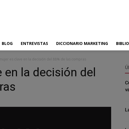
BLOG
ENTREVISTAS
DICCIONARIO MARKETING
BIBLI
mujer es clave en la decisión del 88% de las compras
Ú
 en la decisión del
ras
C
v
L