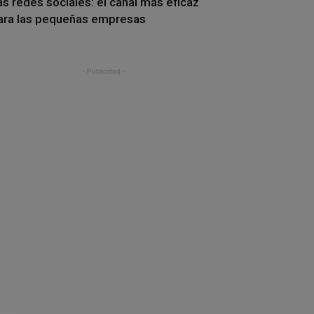
as redes sociales: el canal más eficaz
ara las pequeñas empresas
- Publicidad -