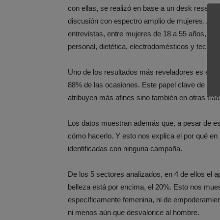
con ellas
,
se realizó en base a un desk research
discusión con espectro amplio de mujeres. Ade
entrevistas, entre mujeres de 18 a 55 años, y c
personal, dietética, electrodomésticos y tecnolo
Uno de los resultados más reveladores es el q
88% de las ocasiones. Este papel clave de la mu
atribuyen más afines sino también en otras t
Los datos muestran además que, a pesar de es
cómo hacerlo. Y esto nos explica el por qué en
identificadas con ninguna campaña.
De los 5 sectores analizados, en 4 de ellos el a
belleza está por encima, el 20%. Esto nos mue
específicamente femenina, ni de empoderamiento
ni menos aún que desvalorice al hombre.