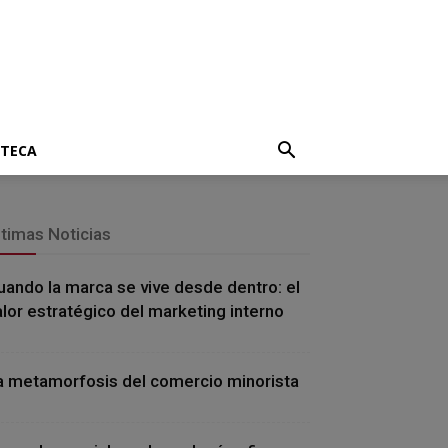
OTECA
ltimas Noticias
uando la marca se vive desde dentro: el
alor estratégico del marketing interno
a metamorfosis del comercio minorista