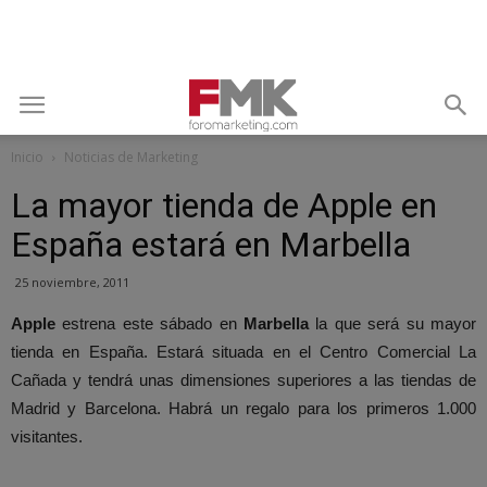
Inicio
Noticias de Marketing
La mayor tienda de Apple en
España estará en Marbella
25 noviembre, 2011
Apple
estrena este sábado en
Marbella
la que será su mayor
tienda en España. Estará situada en el Centro Comercial La
Cañada y tendrá unas dimensiones superiores a las tiendas de
Madrid y Barcelona. Habrá un regalo para los primeros 1.000
visitantes.