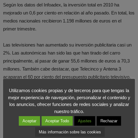
Según los datos del Infoadex, la inversión total en 2010 ha
mejorado un 0,6 por ciento en relación al año pasado. En total, los
medios nacionales recibieron 1.198 millones de euros en el
primer trimestre.
Las televisiones han aumentado su inversión publicitaria casi un
2%. Las autonómicas han sido las que han tirado del carro
principalmente, al pasar de ganar 55,6 millones de euros a 70,3
millones. También cabe destacar, que Telecinco y Antena 3
acaparan el 60 por ciento del presupuesto publicitario televisivo.
Utilizamos cookies propias y de terceros para que tengas la
La inversión en los diarios, por su parte, ha decrecido un 2,9 por
mejor experiencia de navegación, personalizar el contenido y
ciento y el cine ha sido el soporte que ha tenido un mayor
los anuncios, ofrecer funciones de redes sociales y analizar
aumento porcentual, más de un 147 por ciento. Sin embargo, las
nuestro tráfico.
cifras son poco representativas ya que tiene unos ingresos de 5,3
Aceptar
Aceptar Todo
Ajustes
Rechazar
millones de euros.
Más información sobre las cookies