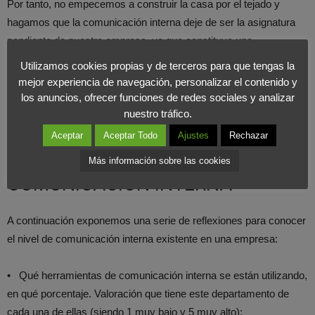
Por tanto, no empecemos a construir la casa por el tejado y
hagamos que la comunicación interna deje de ser la asignatura
pendiente de nuestra empresa, ya que constituye una
herramienta clave para alcanzar los objetivos estratégicos.
Utilizamos cookies propias y de terceros para que tengas la
Además, ayuda a crear cultura de empresa, contribuye a evitar el
mejor experiencia de navegación, personalizar el contenido y
rumor, propiciando un clima de confianza y motivación, y hace
los anuncios, ofrecer funciones de redes sociales y analizar
nuestro tráfico.
que la empresa sea más competitiva y rentable.
Aceptar
Aceptar Todo
Ajustes
Rechazar
BREVE CHECKLIST DE
Más información sobre las cookies
COMUNICACIÓN INTERNA
A continuación exponemos una serie de reflexiones para conocer
el nivel de comunicación interna existente en una empresa:
• Qué herramientas de comunicación interna se están utilizando,
en qué porcentaje. Valoración que tiene este departamento de
cada una de ellas (siendo 1 muy bajo y 5 muy alto):