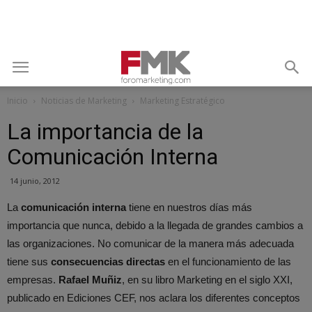
Inicio
Noticias de Marketing
Marketing Estratégico
La importancia de la
Comunicación Interna
14 junio, 2012
La
comunicación interna
tiene en nuestros días más
importancia que nunca, debido a la llegada de grandes cambios a
las organizaciones. No comunicar de la manera más adecuada
tiene sus
consecuencias directas
en el funcionamiento de las
empresas.
Rafael Muñiz
, en su libro Marketing en el siglo XXI,
publicado en Ediciones CEF, nos aclara los diferentes conceptos