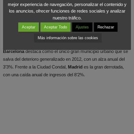
mejor experiencia de navegación, personalizar el contenido y
más perjudicados son aquellos que más dependen de la
los anuncios, ofrecer funciones de redes sociales y analizar
demanda nacional, ciudades y zonas costeras del norte como
nuestro tráfico.
Santiago de Compostela, Burgos, Santander, Gijón, San
Aceptar
Aceptar Todo
Ajustes
Rechazar
Sebastián, León, Oviedo y Valladolid. Frente a ellos, mejoraron
sus ingresos turísticos y crearon empleo los destinos
Más información sobre las cookies
vacacionales, con
Ibiza
como lugar con mejor comportamiento.
Barcelona
destaca como el único gran municipio urbano que se
salva del deterioro generalizado en 2012, con un alza anual del
3’3%. Frente a la Ciudad Condal,
Madrid
es la gran derrotada,
con una caída anual de ingresos del 8’2%.