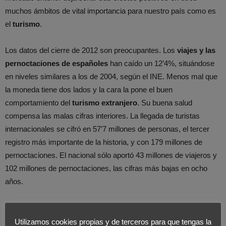
muchos ámbitos de vital importancia para nuestro país como es
el
turismo
.
Los datos del cierre de 2012 son preocupantes. Los
viajes y las
pernoctaciones de españoles
han caído un 12’4%, situándose
en niveles similares a los de 2004, según el INE. Menos mal que
la moneda tiene dos lados y la cara la pone el buen
comportamiento del
turismo extranjero
. Su buena salud
compensa las malas cifras interiores. La llegada de turistas
internacionales se cifró en 57’7 millones de personas, el tercer
registro más importante de la historia, y con 179 millones de
pernoctaciones. El nacional sólo aportó 43 millones de viajeros y
102 millones de pernoctaciones, las cifras más bajas en ocho
años.
El deterioro del sector no afecta por igual a todas las
comunidades autónomas, ni a todos los
destinos turísticos
. Los
Utilizamos cookies propias y de terceros para que tengas la