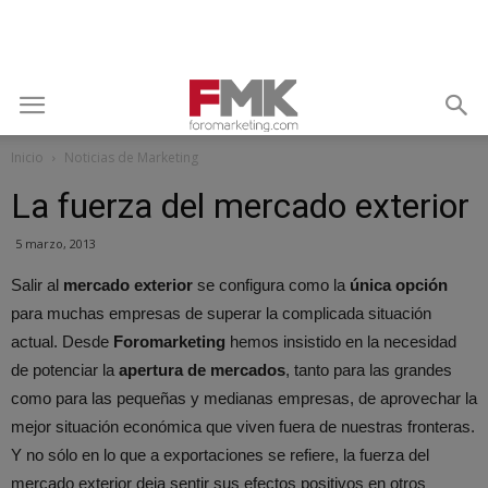
Inicio
Noticias de Marketing
La fuerza del mercado exterior
5 marzo, 2013
Salir al
mercado exterior
se configura como la
única opción
para muchas empresas de superar la complicada situación
actual. Desde
Foromarketing
hemos insistido en la necesidad
de potenciar la
apertura de mercados
, tanto para las grandes
como para las pequeñas y medianas empresas, de aprovechar la
mejor situación económica que viven fuera de nuestras fronteras.
Y no sólo en lo que a exportaciones se refiere, la fuerza del
mercado exterior deja sentir sus efectos positivos en otros