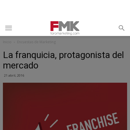
Inicio
Encuestas de Marketing
La franquicia, protagonista del
mercado
21 abril, 2016