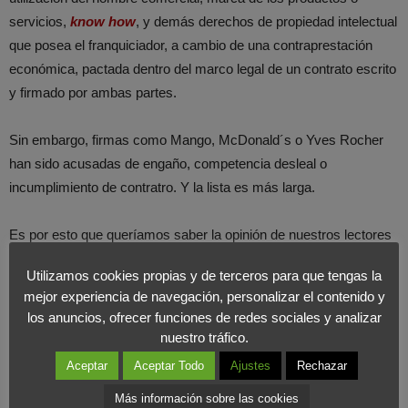
servicios,
know how
, y demás derechos de propiedad intelectual
que posea el franquiciador, a cambio de una contraprestación
económica, pactada dentro del marco legal de un contrato escrito
y firmado por ambas partes.
Sin embargo, firmas como Mango, McDonald´s o Yves Rocher
han sido acusadas de engaño, competencia desleal o
incumplimiento de contratro. Y la lista es más larga.
Es por esto que queríamos saber la opinión de nuestros lectores
al respecto, preguntando si consideran que el modelo de
Utilizamos cookies propias y de terceros para que tengas la
franquicias es rentable para el franquiciado. El
62%
considera
mejor experiencia de navegación, personalizar el contenido y
que sí.
los anuncios, ofrecer funciones de redes sociales y analizar
nuestro tráfico.
En
Foromarketing
estamos de acuerdo. Creemos que
el
Aceptar
Aceptar Todo
Ajustes
Rechazar
sistema de franquicias sigue siendo una fórmula acertada
y
Más información sobre las cookies
amplia para poner en marcha una actividad comercial. Sin