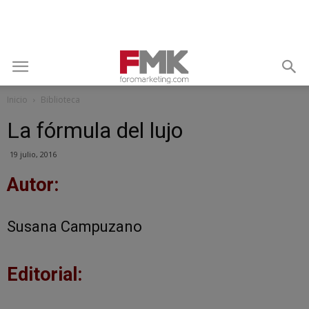
Inicio
Biblioteca
La fórmula del lujo
19 julio, 2016
Autor:
Susana Campuzano
Editorial: