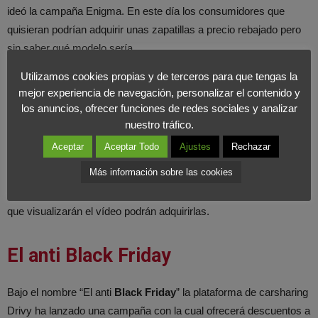
ideó la campaña Enigma. En este día los consumidores que
quisieran podrían adquirir unas zapatillas a precio rebajado pero
sin saber qué modelo sería.
Utilizamos cookies propias y de terceros para que tengas la
Lowe’s y la moda de los scape romos
mejor experiencia de navegación, personalizar el contenido y
los anuncios, ofrecer funciones de redes sociales y analizar
La marca americana de bricolaje reunió a influencers del universo
nuestro tráfico.
DIY a los que encerró en una habitación de donde sólo podrían
Aceptar
Aceptar Todo
Ajustes
Rechazar
salir valiéndose de sus habilidades como manitas. Las
Más información sobre las cookies
herramientas que ellos utilizasen serían las que tendrían
descuentos en sus tiendas, por lo que solo aquellos compradores
que visualizarán el vídeo podrán adquirirlas.
El anti Black Friday
Bajo el nombre “El anti
Black Friday
” la plataforma de carsharing
Drivy ha lanzado una campaña con la cual ofrecerá descuentos a