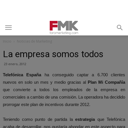
Inicio
Noticias de Marketing
La empresa somos todos
23 enero, 2012
Telefónica España
ha conseguido captar a 6.700 clientes
nuevos en solo un mes y medio gracias al
Plan Mi Compañía
que convierte a todos los empleados de la empresa en
comerciales a cambio de una comisión. La operadora ha decidido
prorrogar este plan de incentivos durante 2012.
Teniendo como punto de partida la
estrategia
que Telefónica
acaba de desarrollar, nos gustaría ahondar en este aspecto para