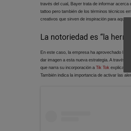
través del cual, Bayer trata de informar acerca
tattoo pero también de los términos técnicos em
creativos que sirven de inspiración para aquello
La notoriedad es “la herr
En este caso, la empresa ha aprovechado la no
dar imagen a esta nueva estrategia. A través d
que narra su incorporación a
Tik Tok
explicando 
También indica la importancia de activar las ale