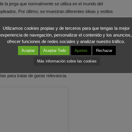
 de la jerga que normalmente se utiliza en el mundo del
pleados. Por último, se muestran diferentes ideas y estilos
s fanáticos de los tatuajes.
Utilizamos cookies propias y de terceros para que tengas la mejor
experiencia de navegación, personalizar el contenido y los anuncios,
amienta”
ofrecer funciones de redes sociales y analizar nuestro tráfico.
Aceptar
Aceptar Todo
Ajustes
Rechazar
toriedad que tiene en otras
redes sociales
para impulsar y
e
Instagram
, por ejemplo, ha lanzado una publicación en la
Más información sobre las cookies
lo que va a mostrar el canal y el por qué de su creación.
rtas para tratar de ganar relevancia.