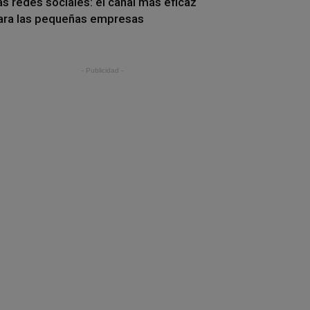
as redes sociales: el canal más eficaz
ara las pequeñas empresas
- Publicidad -