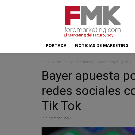
FMK
–
Foromarketing
El Marketing del Futuro, hoy
PORTADA
NOTICIAS DE MARKETING
Inicio
Noticias de Marketing
Marketing Digital
Bayer apuesta po
redes sociales c
Tik Tok
3 diciembre, 2024