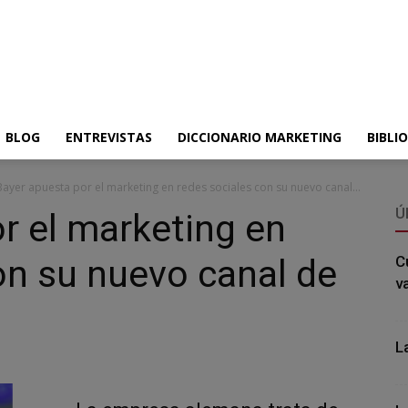
BLOG
ENTREVISTAS
DICCIONARIO MARKETING
BIBLI
Bayer apuesta por el marketing en redes sociales con su nuevo canal...
Ú
r el marketing en
on su nuevo canal de
C
v
L