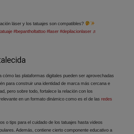
lación láser y los tatuajes son compatibles?
tatuaje
#bepantholtattoo
#laser
#depilacionlaser
♬
alecida
 cómo las plataformas digitales pueden ser aprovechadas
ién para construir una identidad de marca más cercana e
d, pero sobre todo, fortalece la relación con los
 relevante en un formato dinámico como es el de las
redes
s o tips para el cuidado de los tatuajes hasta videos
opulares. Además, contiene cierto componente educativo a