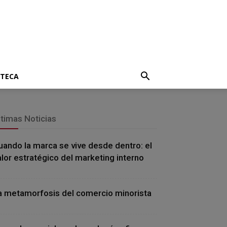
OTECA
ltimas Noticias
uando la marca se vive desde dentro: el
alor estratégico del marketing interno
a metamorfosis del comercio minorista