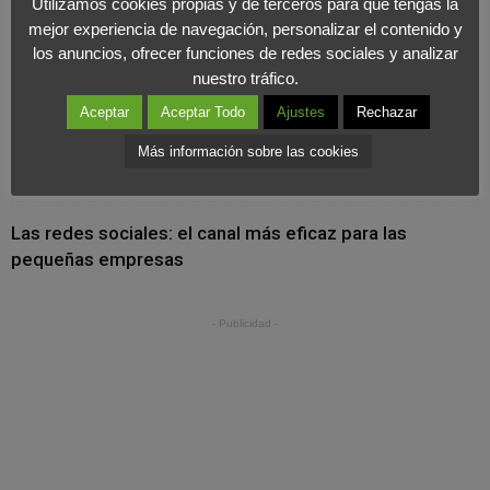
Utilizamos cookies propias y de terceros para que tengas la
mejor experiencia de navegación, personalizar el contenido y
Cuando la marca se vive desde dentro: el valor
los anuncios, ofrecer funciones de redes sociales y analizar
nuestro tráfico.
estratégico del marketing interno
Aceptar
Aceptar Todo
Ajustes
Rechazar
Más información sobre las cookies
La metamorfosis del comercio minorista
Las redes sociales: el canal más eficaz para las
pequeñas empresas
- Publicidad -