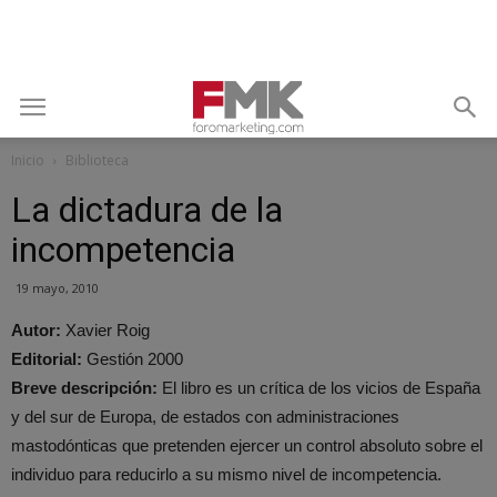
Inicio
Biblioteca
La dictadura de la
incompetencia
19 mayo, 2010
Autor:
Xavier Roig
Editorial:
Gestión 2000
Breve descripción:
El libro es un crítica de los vicios de España
y del sur de Europa, de estados con administraciones
mastodónticas que pretenden ejercer un control absoluto sobre el
individuo para reducirlo a su mismo nivel de incompetencia.