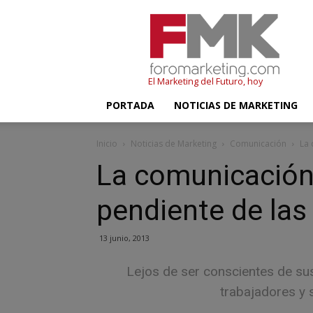
FMK
–
Foromarketing
El Marketing del Futuro, hoy
PORTADA
NOTICIAS DE MARKETING
Inicio
Noticias de Marketing
Comunicación
La 
La comunicación 
pendiente de la
13 junio, 2013
Lejos de ser conscientes de sus
trabajadores y 