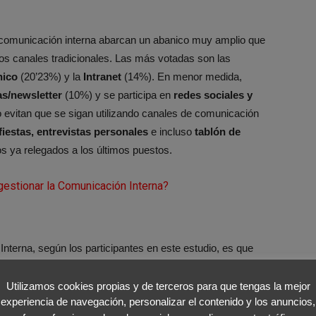
a comunicación interna abarcan un abanico muy amplio que
os canales tradicionales. Las más votadas son las
nico
(20’23%) y la
Intranet
(14%). En menor medida,
nas/newsletter
(10%) y se participa en
redes sociales y
vitan que se sigan utilizando canales de comunicación
fiestas, entrevistas personales
e incluso
tablón de
 ya relegados a los últimos puestos.
gestionar la Comunicación Interna?
nterna, según los participantes en este estudio, es que
 trabajadores (19%). También valoran, casi en la misma
onstruyendo un clima de confianza y motivación (18%).
Utilizamos cookies propias y de terceros para que tengas la mejor
experiencia de navegación, personalizar el contenido y los anuncios,
formar a los trabajadores de las
noticias y los logros