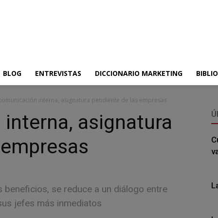
BLOG
ENTREVISTAS
DICCIONARIO MARKETING
BIBLI
comunicación interna, asignatura pendiente de las empresas
Ú
interna, asignatura
s empresas
C
v
L
 beneficios, se reduce a un diálogo entre
sus jefes más inmediatos