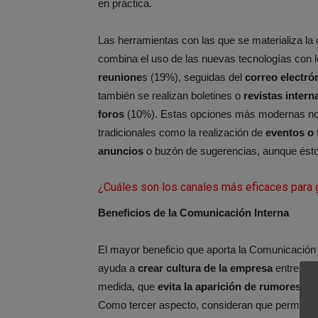
en práctica.
Las herramientas con las que se materializa l
combina el uso de las nuevas tecnologías con l
reunione
s (19%), seguidas del
correo electró
también se realizan boletines o
revistas inter
foros
(10%). Estas opciones más modernas no e
tradicionales como la realización de
eventos o 
anuncios
o buzón de sugerencias, aunque éstos
¿Cuáles son los canales más eficaces para 
Beneficios de la Comunicación Interna
El mayor beneficio que aporta la Comunicación I
ayuda a
crear cultura de la empresa
entre los
medida, que
evita la aparición de rumores
, c
Como tercer aspecto, consideran que permite in