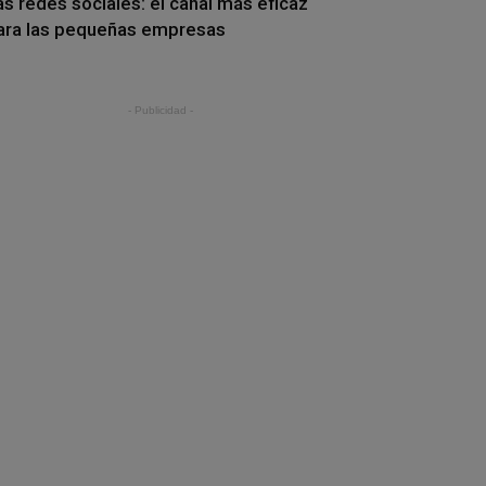
as redes sociales: el canal más eficaz
ara las pequeñas empresas
- Publicidad -