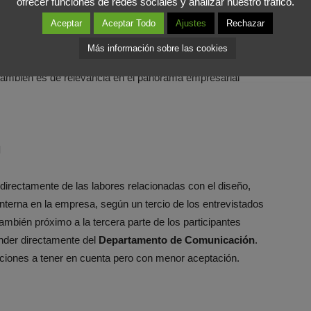
ofrecer funciones de redes sociales y analizar nuestro tráfico.
Aceptar
Aceptar Todo
Ajustes
Rechazar
mo considera que la comunicación interna es de gran ayuda
Más información sobre las cookies
respuesta, a nuestro parecer, demuestra a su vez
también es de relevancia en el panorama empresarial
l
irectamente de las labores relacionadas con el diseño,
nterna en la empresa, según un tercio de los entrevistados
mbién próximo a la tercera parte de los participantes
ender directamente del
Departamento de Comunicación
.
ciones a tener en cuenta pero con menor aceptación.