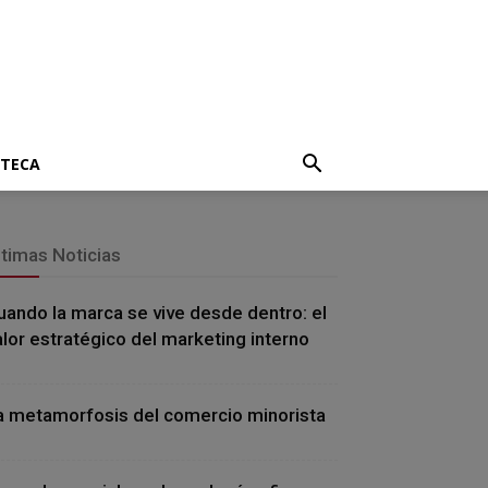
OTECA
ltimas Noticias
uando la marca se vive desde dentro: el
alor estratégico del marketing interno
a metamorfosis del comercio minorista