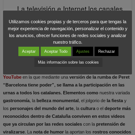
La televisión e Internet,los canales
más potentes para mover la
Utilizamos cookies propias y de terceros para que tengas la
campaña y la oportunidad para
mejor experiencia de navegación, personalizar el contenido y
los anuncios, ofrecer funciones de redes sociales y analizar
viralizar contenidos.
COMPARTIR EN X
nuestro tráfico.
Aceptar
Aceptar Todo
Ajustes
Rechazar
Con mayor vehemencia se expresa la página de Facebook
La
Más información sobre las cookies
Rumba Catalana
que también
cuenta con un
canal de
YouTube
en la que mediante una
versión de la rumba de Peret
“Barcelona tiene poder”, se llama a la participación en las
urnas a todos los catalanes.
Elementos como
nuestra variada
gastronomía
, la
belleza monumental
, el jolgorio de
la fiesta
y
los
personajes del mundo del arte
, la
cultura
o el
deporte más
reconocidos dentro de Cataluña conviven en estos videos
que ya circulan por las redes sociales
con la
pretensión de
viralizarse
. La
nota de humor
la aportan los
rostros conocidos