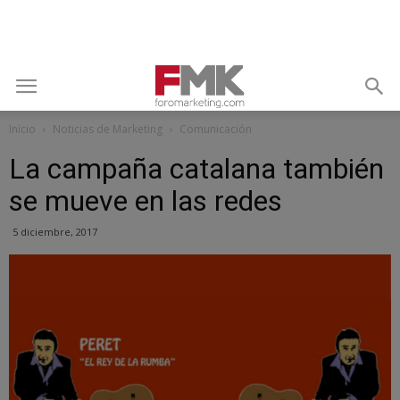
Inicio
Noticias de Marketing
Comunicación
La campaña catalana también
se mueve en las redes
5 diciembre, 2017