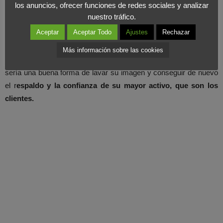
los anuncios, ofrecer funciones de redes sociales y analizar
decir que son los mejores, sino es seguir ayudando a las
nuestro tráfico.
empresas, a los particulares y a los accionistas a través de los
Aceptar
Aceptar Todo
Ajustes
Rechazar
objetivos que marcan en su
Misión de empresa
. Hablan de
satisfacer de modo integral las necesidades financieras de sus
Más información sobre las cookies
clientes y proporcionar un alto valor a sus accionistas. Eso sí que
sería una buena forma de lavar su imagen y conseguir de nuevo
el r
espaldo y la confianza de su mayor activo, que son los
clientes.