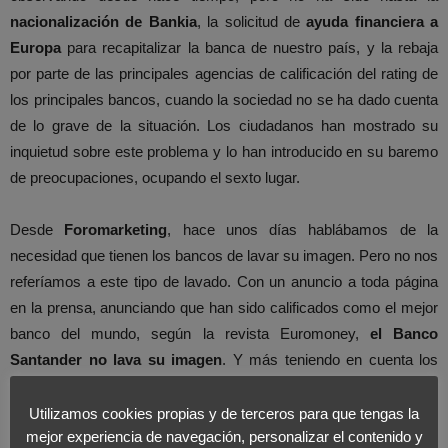
nacionalización de Bankia
, la solicitud de
ayuda financiera a
Europa
para recapitalizar la banca de nuestro país, y la rebaja
por parte de las principales agencias de calificación del rating de
los principales bancos, cuando la sociedad no se ha dado cuenta
de lo grave de la situación. Los ciudadanos han mostrado su
inquietud sobre este problema y lo han introducido en su baremo
de preocupaciones, ocupando el sexto lugar.
Desde
Foromarketing
, hace unos días hablábamos de la
necesidad que tienen los bancos de lavar su imagen. Pero no nos
referíamos a este tipo de lavado. Con un anuncio a toda página
en la prensa, anunciando que han sido calificados como el mejor
banco del mundo, según la revista Euromoney,
el Banco
Santander no lava su imagen
. Y más teniendo en cuenta los
últimos informes de la agencia de calificación Fitch, que baja
el
rating de calificación al Banco Santander de A a BBB+
, y les
Utilizamos cookies propias y de terceros para que tengas la
mejor experiencia de navegación, personalizar el contenido y
mantiene con una perspectiva negativa. Lavar su imagen no es