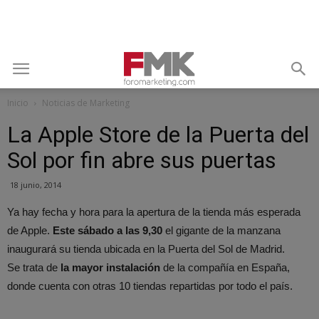
Inicio
Noticias de Marketing
La Apple Store de la Puerta del
Sol por fin abre sus puertas
18 junio, 2014
Ya hay fecha y hora para la apertura de la tienda más esperada
de Apple.
Este sábado a las 9,30
el gigante de la manzana
inaugurará su tienda ubicada en la Puerta del Sol de Madrid.
Se trata de
la mayor instalación
de la compañía en España,
donde cuenta con otras 10 tiendas repartidas por todo el país.