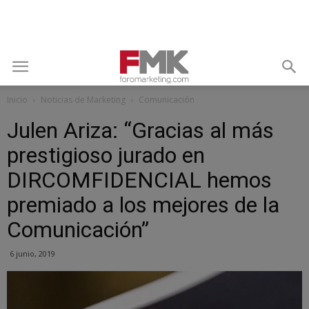
Inicio
Noticias de Marketing
Comunicación
Julen Ariza: “Gracias al más
prestigioso jurado en
DIRCOMFIDENCIAL hemos
premiado a los mejores de la
Comunicación”
6 junio, 2019