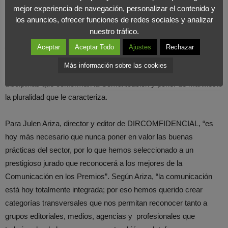
prácticas de los profesionales del sector y celebrarán su puesta
mejor experiencia de navegación, personalizar el contenido y
de largo en una ceremonia de entrega de premios que tendrá
los anuncios, ofrecer funciones de redes sociales y analizar
lugar en el Hotel Westin Palace de Madrid, el próximo lunes 10 de
nuestro tráfico.
junio a las 19:00 horas.
Aceptar
Aceptar Todo
Ajustes
Rechazar
Más información sobre las cookies
La organización lanza esta iniciativa para poner en valor todas las
disciplinas que conforman la Comunicación y poner de manifiesto
la pluralidad que le caracteriza.
Para Julen Ariza, director y editor de DIRCOMFIDENCIAL, “es
hoy más necesario que nunca poner en valor las buenas
prácticas del sector, por lo que hemos seleccionado a un
prestigioso jurado que reconocerá a los mejores de la
Comunicación en los Premios”. Según Ariza, “la comunicación
está hoy totalmente integrada; por eso hemos querido crear
categorías transversales que nos permitan reconocer tanto a
grupos editoriales, medios, agencias y profesionales que