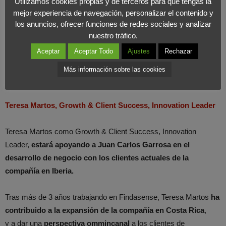
Innovation Leader en Findasense España
. José
Ramón López
Utilizamos cookies propias y de terceros para que tengas la
mejor experiencia de navegación, personalizar el contenido y
Grañeda
, Global Company Lead, Innovation Leader,
ha
los anuncios, ofrecer funciones de redes sociales y analizar
calificado a Garrosa como
“un
profesional senior
, que ha
nuestro tráfico.
desarrollado
su carrera
, desde sus inicios,
como nativo digital
,
Aceptar
Aceptar Todo
Ajustes
Rechazar
y ha evolucionado siempre, de la mano de este negocio. Además,
gracias a su
experiencia multisectorial
, Juan Carlos cuenta con
Más información sobre las cookies
una
visión privilegiada en nuestro sector
”.
Teresa Martos, Growth & Client Success, Innovation Leader
Teresa Martos como Growth & Client Success, Innovation
Leader,
estará apoyando a Juan Carlos Garrosa en el
desarrollo de negocio con los clientes actuales de la
compañía en Iberia.
Tras más de 3 años trabajando en Findasense, Teresa Martos
ha
contribuido a la expansión de la compañía en Costa Rica
,
y a dar una
perspectiva ommincanal
a los clientes de