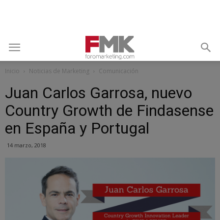
Inicio
Noticias de Marketing
Comunicación
Juan Carlos Garrosa, nuevo
Country Growth de Findasense
en España y Portugal
14 marzo, 2018