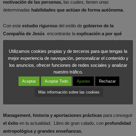
motivación de las personas,
las cuales, tienen unas
determinadas
habilidades que actúan de forma autónoma.
Con este
estudio riguroso
del estilo de
gobierno de la
Compañía de Jesús
encontrarás la
explicación a por qué
dirigentes como Lenin o Hitler propusieron el modelo de los
jesuitas como ideal.
Utilizamos cookies propias y de terceros para que tengas la
mejor experiencia de navegación, personalizar el contenido y
los anuncios, ofrecer funciones de redes sociales y analizar
El
plan de formación práctica
de
Ignacio de Loyola
fue muy
nuestro tráfico.
ambicioso en torno a las humanidades, filosofía, escritura, etc.
Aceptar
Aceptar Todo
Ajustes
Rechazar
Aunque un
aspecto a destacar
en este plan fue el
aprender a
obedecer.
Atención a la
formación grupal y a la ayuda
Más información sobre las cookies
personalizada al desarrollo de capacidades.
Management, historia y aportaciones prácticas
para conseguir
el éxito
en la actualidad. Libro de gran calado, con
profundidad
antropológica y grandes enseñanzas.