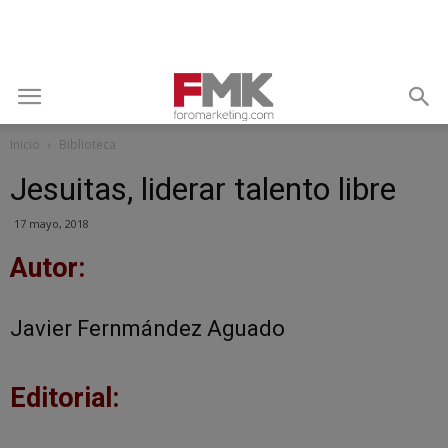
Inicio
Biblioteca
Jesuitas, liderar talento libre
17 mayo, 2018
Autor:
Javier Fernmández Aguado
Editorial: