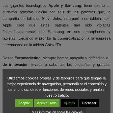
Los gigantes tecnológicos
Apple y Samsung
, tiene abierto un
durísimo proceso judicial por seis de las patentes que, la
compañía del fallecido Steve Jobs, incorporó a su tableta Ipad.
Apple cree que estas patentes han sido violadas
“intencionadamente” por Samsung en sus smartphones y
tabletas. Llegando a prohibir la comercialización a la empresa
surcorenana de la tableta Galaxi Tb
Desde
Foromarketing
, siempre hemos apoyado y defendido la
i
de innovación
llevada a cabo por las pequeñas y grandes
empresas. Pero a raíz de las últimas noticias y sentencias
judiciales que acusan a empresas como Nespresso y Marcilla,
Utilizamos cookies propias y de terceros para que tengas la
mejor experiencia de navegación, personalizar el contenido y
Apple y Samsung de irregularidades en el control de la propiedad
los anuncios, ofrecer funciones de redes sociales y analizar
intelectual y las patentes de sus productos. Nos preguntamos
nuestro tráfico.
hasta qué punto vale la pena trabajar e
invertir
en innovación
Aceptar
Aceptar Todo
Ajustes
Rechazar
dentro de las empresas, si luego la mala praxis de algunos
ensombrecen el duro trabajo de otros.
Más información sobre las cookies