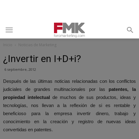
Inicio
Noticias de Marketing
¿Invertir en I+D+i?
6 septiembre, 2012
Después de las últimas noticias relacionadas con los conflictos
judiciales de grandes multinacionales por las
patentes, la
propiedad intelectual
de muchos de sus productos, ideas y
tecnologías, nos llevan a la reflexión de si es rentable y
beneficioso para la empresa invertir dinero, trabajo y
conocimiento en la creación y registro de nuevas ideas
convertidas en patentes.