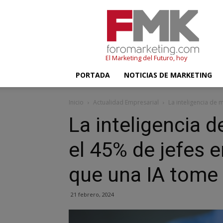
FMK
–
Foromarketing
El Marketing del Futuro, hoy
PORTADA
NOTICIAS DE MARKETING
Inicio
Actualidad Empresarial
La inteligencia de 
La inteligencia 
el 45% de jefes 
que una IA tome
21 febrero, 2024