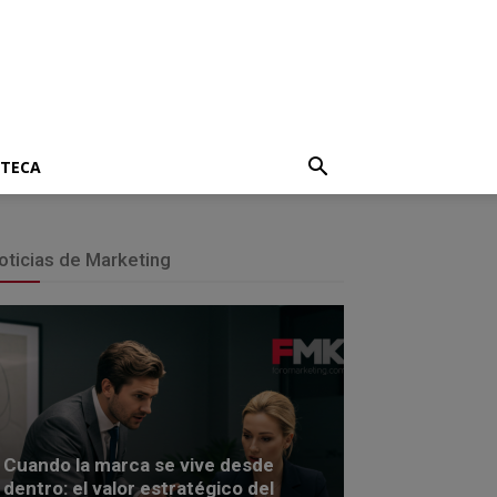
OTECA
oticias de Marketing
Cuando la marca se vive desde
dentro: el valor estratégico del