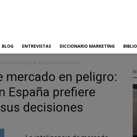
BLOG
ENTREVISTAS
DICCIONARIO MARKETING
BIBLI
mercado en peligro: el 45% de jefes en España...
N
de mercado en peligro:
en España prefiere
 sus decisiones