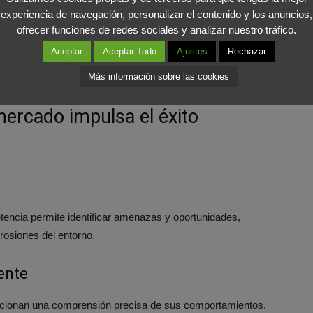
experiencia de navegación, personalizar el contenido y los anuncios,
los datos que son útiles y eliminar los repetitivos o
ofrecer funciones de redes sociales y analizar nuestro tráfico.
. Produciendo que estos cuenten con un rápido acceso a
Aceptar
Aceptar Todo
Ajustes
Rechazar
os en menor tiempo
”, revela Carlos Carrasco-Farré,
Más información sobre las cookies
mercado impulsa el éxito
tencia permite identificar amenazas y oportunidades,
erosiones del entorno.
ente
porcionan una comprensión precisa de sus comportamientos,