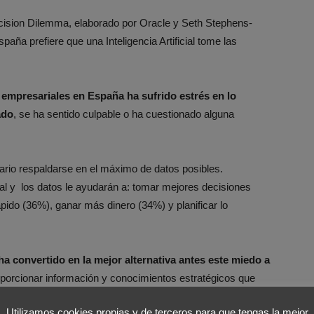
cision Dilemma, elaborado por Oracle y Seth Stephens-
paña prefiere que una Inteligencia Artificial tome las
 empresariales en España ha sufrido estrés en lo
ado
, se ha sentido culpable o ha cuestionado alguna
ario respaldarse en el máximo de datos posibles.
icial y los datos le ayudarán a: tomar mejores decisiones
ápido (36%), ganar más dinero (34%) y planificar lo
ha convertido en la mejor alternativa antes este miedo a
porcionar información y conocimientos estratégicos
que
a obtención de una ventaja competitiva.
Utilizamos cookies propias y de terceros para que tengas la mejor