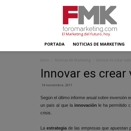
FMK
–
Foromarketing
El Marketing del Futuro, hoy
PORTADA
NOTICIAS DE MARKETING
Inicio
Noticias de Marketing
Innovar es crear valo
Innovar es crear 
14 noviembre, 2011
Según el último informe anual sobre inversión 
un país al que la
innovación
le ha permitido c
crisis.
La
estrategia
de las empresas que apuestan por