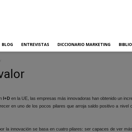
BLOG
ENTREVISTAS
DICCIONARIO MARKETING
BIBLI
r
valor
en
I+D
en la UE, las empresas más innovadoras han obtenido un incre
recer en uno de los pocos pilares que arroja saldo positivo a nive
 la innovación se basa en cuatro pilares: ser capaces de ver más 