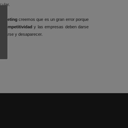
cular.
arketing
creemos que es un gran error porque
os
competitividad
y las empresas deben darse
tancarse y desaparecer.