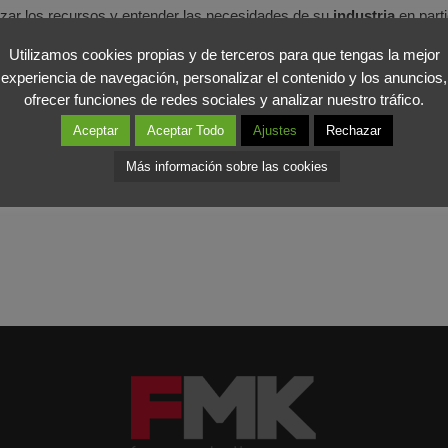
zar los recursos y entender las necesidades de su
industria
en parti
Utilizamos cookies propias y de terceros para que tengas la mejor
esión en el comercio donde lo que prima es el
Low-Cost
. En
Forom
experiencia de navegación, personalizar el contenido y los anuncios,
 y en un país es la innovación. Con una política Low-Cost perdem
ofrecer funciones de redes sociales y analizar nuestro tráfico.
acer crecer un negocio. Hay que elegir entre invertir y avanzar o es
Aceptar
Aceptar Todo
Ajustes
Rechazar
Más información sobre las cookies