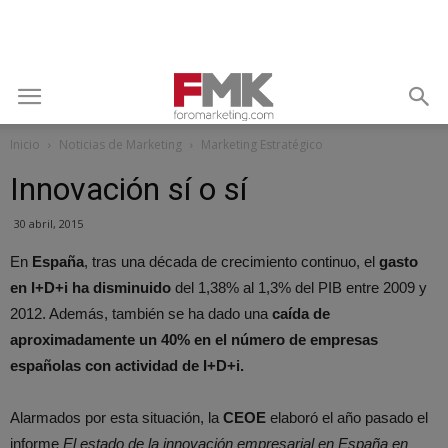
Inicio
Noticias de Marketing
Marketing Estratégico
Innovación sí o sí
30 abril, 2015
En
España
, tras una década de crecimiento continuo, el
gasto
en I+D+i ha disminuido
del 1,38% al 1,3% del PIB entre 2009 y
2012. Además, también se ha dado una
caída de
aproximadamente un 40% en el número de empresas
españolas con actividad de I+D+i.
Alarmados por esta situación, la
CEOE
elaboró el año pasado el
informe
El estado de la innovación empresarial en España en