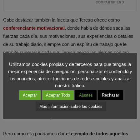
COMPARTIR EN X
Cabe destacar también la faceta que Teresa ofrece como
conferenciante motivacional
, donde habla de dónde saca las
fuerzas cada día, sus motivaciones, sus experiencias o detalles
de su trabajo diario, siempre con un espíritu de trabajo que le
permite superarse cada día. Teresa perdió las piernas con tan
solo 19 años tras sufrir una neuropatía.
Utilizamos cookies propias y de terceros para que tengas la
mejor experiencia de navegación, personalizar el contenido y
No sabía nadar pero empezó a hacerlo con chaleco
los anuncios, ofrecer funciones de redes sociales y analizar
salvavidas. Sólo seis años después, en los Juegos de Sídney,
nuestro tráfico.
ganó cinco medallas. Y luego seis en Atenas. Y cinco más en
Aceptar
Aceptar Todo
Ajustes
Rechazar
Pekín. Y otras seis en Londres. Este año, Teresa Perales,
Más información sobre las cookies
protagonista del libro
A por más,
espera repetir éxito y alcanzar
de nuevo el sueño olímpico de las medallas.
Pero como ella podríamos dar
el ejemplo de todos aquellos