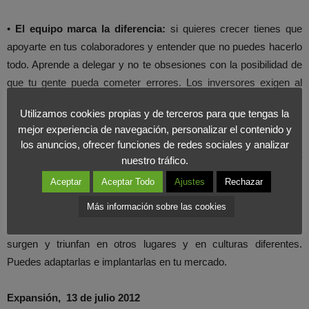
•
El equipo marca la diferencia:
si quieres crecer tienes que
apoyarte en tus colaboradores y entender que no puedes hacerlo
todo. Aprende a delegar y no te obsesiones con la posibilidad de
que tu gente pueda cometer errores. Los inversores exigen al
creador de empresas que busca financiación que tenga un equipo
Utilizamos cookies propias y de terceros para que tengas la
potente capaz de ejecutar el proyecto.
mejor experiencia de navegación, personalizar el contenido y
los anuncios, ofrecer funciones de redes sociales y analizar
• Velocidad, agilidad,
nuevos ritmos de trabajo
, flexibilidad, una
nuestro tráfico.
organización horizontal y colaborativa, energía o pasión son
Aceptar
Aceptar Todo
Ajustes
Rechazar
rasgos que distinguen la cultura de las `start up ´.
Más información sobre las cookies
• Atiende a los, macrocambios sociales.
Explora tendencias
que
surgen y triunfan en otros lugares y en culturas diferentes.
Puedes adaptarlas e implantarlas en tu mercado.
Expansión, 13 de julio 2012