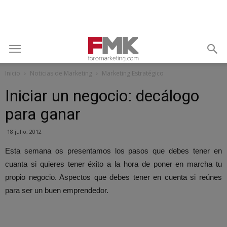
Inicio
Noticias de Marketing
Marketing Estratégico
Iniciar un negocio: decálogo
para ganar
18 julio, 2012
Esta semana os presentamos los pasos que debes tener en
cuanta si quieres tener éxito a la hora de poner en marcha tu
propio negocio. Aspectos que debes tener en cuenta si reúnes
para ser un buen emprendedor.