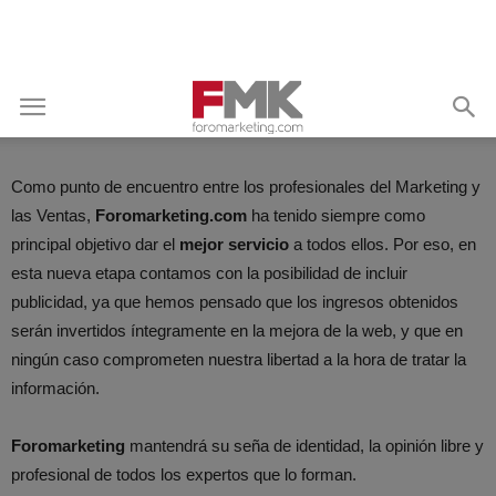
Como punto de encuentro entre los profesionales del Marketing y
las Ventas,
Foromarketing.com
ha tenido siempre como
principal objetivo dar el
mejor servicio
a todos ellos. Por eso, en
esta nueva etapa contamos con la posibilidad de incluir
publicidad, ya que hemos pensado que los ingresos obtenidos
serán invertidos íntegramente en la mejora de la web, y que en
ningún caso comprometen nuestra libertad a la hora de tratar la
información.
Foromarketing
mantendrá su seña de identidad, la opinión libre y
profesional de todos los expertos que lo forman.