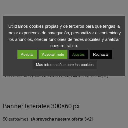
Botón derecho 220×90 px
Utilizamos cookies propias y de terceros para que tengas la
75 euros/mes
mejor experiencia de navegación, personalizar el contenido y
los anuncios, ofrecer funciones de redes sociales y analizar
nuestro tráfico.
Aceptar
Aceptar Todo
Ajustes
Rechazar
Robapáginas 300×300 px
Más información sobre las cookies
185 euros/mes (otras medidas compatibles 300×250 px)
Banner laterales 300×60 px
50 euros/mes
¡Aprovecha nuestra oferta 3×2!