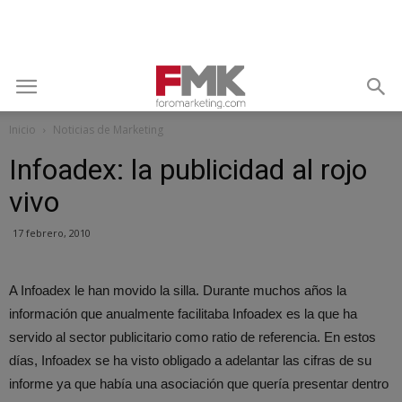
Inicio
Noticias de Marketing
Infoadex: la publicidad al rojo
vivo
17 febrero, 2010
A Infoadex le han movido la silla. Durante muchos años la
información que anualmente facilitaba Infoadex es la que ha
servido al sector publicitario como ratio de referencia. En estos
días, Infoadex se ha visto obligado a adelantar las cifras de su
informe ya que había una asociación que quería presentar dentro