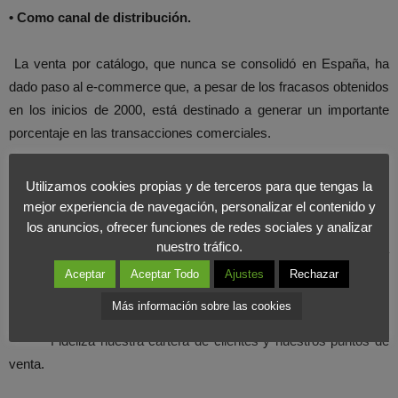
• Como canal de distribución.
La venta por catálogo, que nunca se consolidó en España, ha
dado paso al e-commerce que, a pesar de los fracasos obtenidos
en los inicios de 2000, está destinado a generar un importante
porcentaje en las transacciones comerciales.
Utilizamos cookies propias y de terceros para que tengas la
• Como medio de captación de nuevos clientes y mercados:
mejor experiencia de navegación, personalizar el contenido y
los anuncios, ofrecer funciones de redes sociales y analizar
nuestro tráfico.
– A través del marketing directo tendremos acceso a
mercados y clientes que, de forma tradicional, nos serían
Aceptar
Aceptar Todo
Ajustes
Rechazar
costosos y, a veces, difíciles de conseguir.
Más información sobre las cookies
– Fideliza nuestra cartera de clientes y nuestros puntos de
venta.