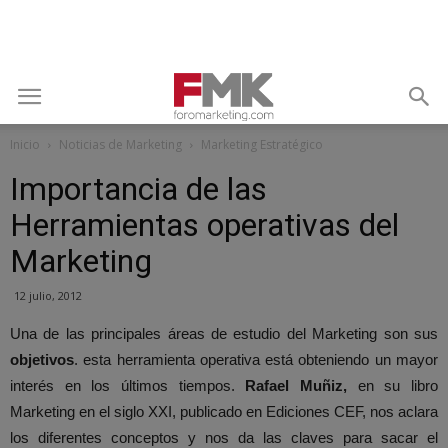
Inicio
Noticias de Marketing
Marketing Estratégico
Importancia de las
Herramientas operativas del
Marketing
12 julio, 2012
Una de las principales áreas de estudio del Marketing son sus
objetivos
. esta herramienta operativa está obteniendo un mayor
interés en los últimos tiempos.
Rafael Muñiz,
en su libro
Marketing en el siglo XXI, publicado en Ediciones CEF, nos aclara
los diferentes conceptos y nos da las claves para sacar el