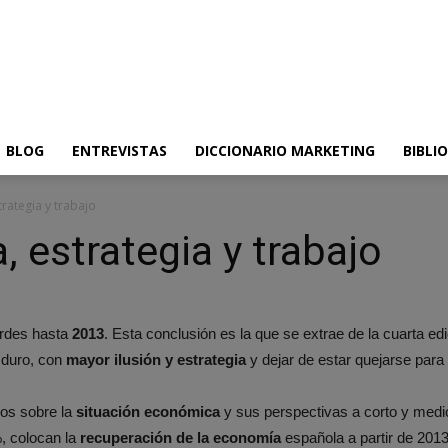
BLOG
ENTREVISTAS
DICCIONARIO MARKETING
BIBLI
trategia y trabajo
a, estrategia y trabajo
erdes hasta
2013
. Esta conclusión es la que se extrae de la cuarta ed
 duro, con
mayor ilusión y estrategia
y dejar de estar quejarse para
vos sobre la
situación económica
y sus perspectivas a corto y medio
, colocan la
recuperación de la economía
española a partir de 201