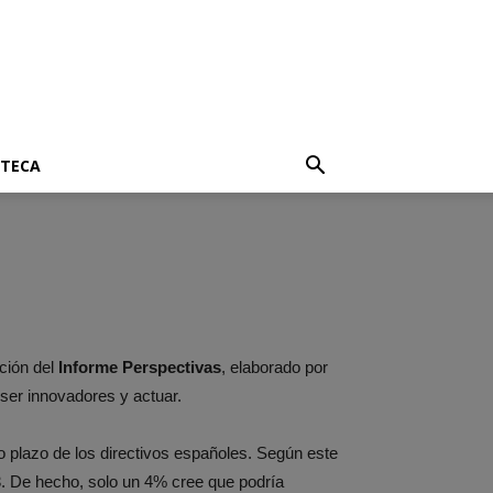
OTECA
ición del
Informe Perspectivas
, elaborado por
 ser innovadores y actuar.
 plazo de los directivos españoles. Según este
3. De hecho, solo un 4% cree que podría