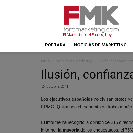
FMK
–
Foromarketing
El Marketing del Futuro, hoy
PORTADA
NOTICIAS DE MARKETING
Inicio
Noticias de Marketing
Ilusión, confianza, es
Ilusión, confianz
24 octubre, 2011
Los
ejecutivos españoles
no divisan brotes v
KPMG. Quizá sea el momento de trabajar más
El informe ha recogido la opinión de 215 directi
informe,
la mayoría
de los encuestados, el 75%