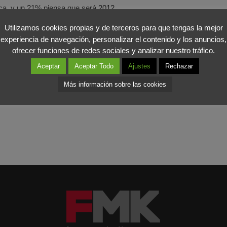
ica, y un 21% piensa que será 2012.
Utilizamos cookies propias y de terceros para que tengas la mejor
 dejar de un lado quejas y
actitudes pasivas
y aumentar tanto la i
experiencia de navegación, personalizar el contenido y los anuncios,
n a un
empeoramiento de la situación
. Pensemos a largo plazo, con
ofrecer funciones de redes sociales y analizar nuestro tráfico.
Aceptar
Aceptar Todo
Ajustes
Rechazar
Más información sobre las cookies